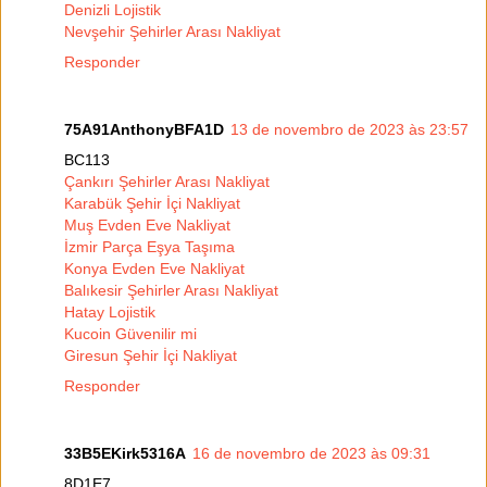
Denizli Lojistik
Nevşehir Şehirler Arası Nakliyat
Responder
75A91AnthonyBFA1D
13 de novembro de 2023 às 23:57
BC113
Çankırı Şehirler Arası Nakliyat
Karabük Şehir İçi Nakliyat
Muş Evden Eve Nakliyat
İzmir Parça Eşya Taşıma
Konya Evden Eve Nakliyat
Balıkesir Şehirler Arası Nakliyat
Hatay Lojistik
Kucoin Güvenilir mi
Giresun Şehir İçi Nakliyat
Responder
33B5EKirk5316A
16 de novembro de 2023 às 09:31
8D1E7