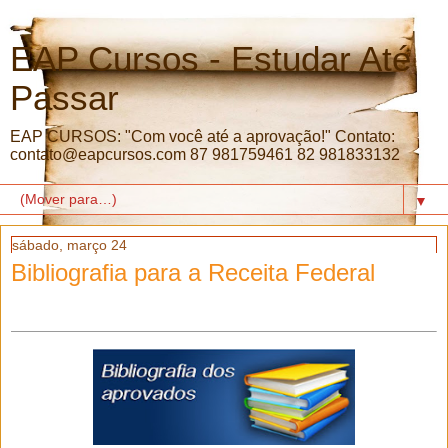
EAP Cursos - Estudar Até
Passar
EAP CURSOS: "Com você até a aprovação!" Contato:
contato@eapcursos.com 87 981759461 82 981833132
▼
sábado, março 24
Bibliografia para a Receita Federal