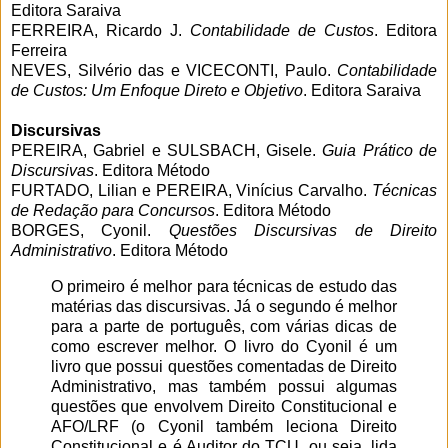
Editora Saraiva
FERREIRA, Ricardo J.
Contabilidade de Custos
. Editora
Ferreira
NEVES, Silvério das e VICECONTI, Paulo.
Contabilidade
de Custos: Um Enfoque Direto e Objetivo
. Editora Saraiva
Discursivas
PEREIRA, Gabriel e SULSBACH, Gisele.
Guia Prático de
Discursivas
. Editora Método
FURTADO, Lilian e PEREIRA, Vinícius Carvalho.
Técnicas
de Redação para Concursos
. Editora Método
BORGES, Cyonil.
Questões Discursivas de Direito
Administrativo
. Editora Método
O primeiro é melhor para técnicas de estudo das
matérias das discursivas. Já o segundo é melhor
para a parte de português, com várias dicas de
como escrever melhor. O livro do Cyonil é um
livro que possui questões comentadas de Direito
Administrativo, mas também possui algumas
questões que envolvem Direito Constitucional e
AFO/LRF (o Cyonil também leciona Direito
Constitucional e é Auditor do TCU, ou seja, lida