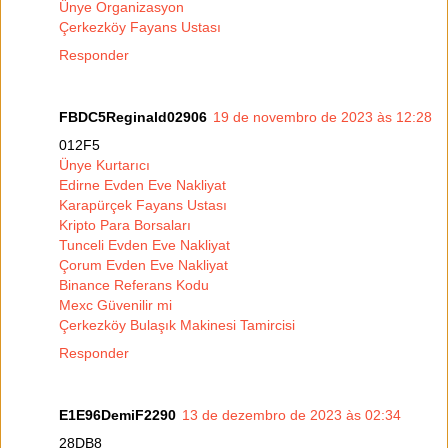
Ünye Organizasyon
Çerkezköy Fayans Ustası
Responder
FBDC5Reginald02906
19 de novembro de 2023 às 12:28
012F5
Ünye Kurtarıcı
Edirne Evden Eve Nakliyat
Karapürçek Fayans Ustası
Kripto Para Borsaları
Tunceli Evden Eve Nakliyat
Çorum Evden Eve Nakliyat
Binance Referans Kodu
Mexc Güvenilir mi
Çerkezköy Bulaşık Makinesi Tamircisi
Responder
E1E96DemiF2290
13 de dezembro de 2023 às 02:34
28DB8