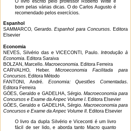
O livro escrito pelo professor Roberto Witte é
bom pelas várias dicas. O do Carlos Augusto é
recomendado pelos exercícios.
Espanhol
SAMMARCO, Gerardo.
Espanhol para Concursos
. Editora
Elsevier
Economia
NEVES, Silvério das e VICECONTI, Paulo.
Introdução à
Economia
. Editora Saraiva
BOLZAN, Marcello.
Macroeconomia
. Editora Ferreira
CARVALHO, Heber.
Microeconomia Facilitada para
Concursos
. Editora Método
FANTONI, André.
Economia: Questões Comentadas
.
Editora Ferreira
GÓES, Geraldo e GADELHA, Sérgio.
Macroeconomia para
Concursos e Exame da Anpec Volume I
. Editora Elsevier
GÓES, Geraldo e GADELHA, Sérgio.
Macroeconomia para
Concursos e Exame da Anpec Volume II
. Editora Elsevier
O livro da dupla Silvério e Viceconti é um livro
fácil de ser lido, e aborda tanto Macro quanto