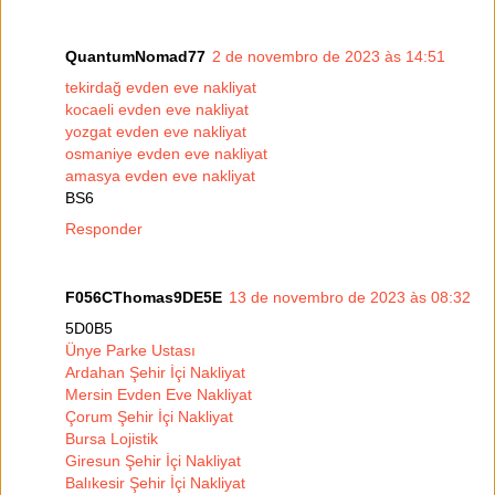
QuantumNomad77
2 de novembro de 2023 às 14:51
tekirdağ evden eve nakliyat
kocaeli evden eve nakliyat
yozgat evden eve nakliyat
osmaniye evden eve nakliyat
amasya evden eve nakliyat
BS6
Responder
F056CThomas9DE5E
13 de novembro de 2023 às 08:32
5D0B5
Ünye Parke Ustası
Ardahan Şehir İçi Nakliyat
Mersin Evden Eve Nakliyat
Çorum Şehir İçi Nakliyat
Bursa Lojistik
Giresun Şehir İçi Nakliyat
Balıkesir Şehir İçi Nakliyat