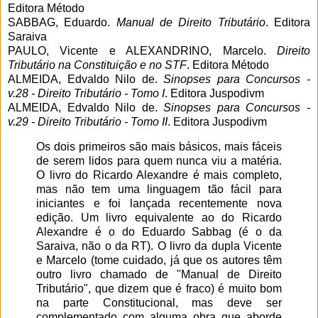
Editora Método
SABBAG, Eduardo.
Manual de Direito Tributário
. Editora
Saraiva
PAULO, Vicente e ALEXANDRINO, Marcelo.
Direito
Tributário na Constituição e no STF
. Editora Método
ALMEIDA, Edvaldo Nilo de.
Sinopses para Concursos -
v.28 - Direito Tributário - Tomo I
. Editora Juspodivm
ALMEIDA, Edvaldo Nilo de.
Sinopses para Concursos -
v.29 - Direito Tributário - Tomo II
. Editora Juspodivm
Os dois primeiros são mais básicos, mais fáceis
de serem lidos para quem nunca viu a matéria.
O livro do Ricardo Alexandre é mais completo,
mas não tem uma linguagem tão fácil para
iniciantes e foi lançada recentemente nova
edição. Um livro equivalente ao do Ricardo
Alexandre é o do Eduardo Sabbag (é o da
Saraiva, não o da RT). O livro da dupla Vicente
e Marcelo (tome cuidado, já que os autores têm
outro livro chamado de "Manual de Direito
Tributário", que dizem que é fraco) é muito bom
na parte Constitucional, mas deve ser
complementado com alguma obra que aborde