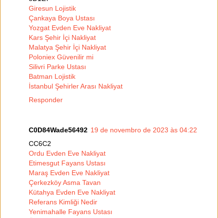
Giresun Lojistik
Çankaya Boya Ustası
Yozgat Evden Eve Nakliyat
Kars Şehir İçi Nakliyat
Malatya Şehir İçi Nakliyat
Poloniex Güvenilir mi
Silivri Parke Ustası
Batman Lojistik
İstanbul Şehirler Arası Nakliyat
Responder
C0D84Wade56492
19 de novembro de 2023 às 04:22
CC6C2
Ordu Evden Eve Nakliyat
Etimesgut Fayans Ustası
Maraş Evden Eve Nakliyat
Çerkezköy Asma Tavan
Kütahya Evden Eve Nakliyat
Referans Kimliği Nedir
Yenimahalle Fayans Ustası