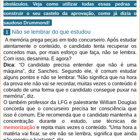
obstáculos. Veja como utilizar todas essas pedras e
construir o seu castelo da aprovação, como já dizia o
saudoso Drummond!
Não se lembrar do que estudou
1
A memória prega peças em todo concurseiro. Após estudar
atentamente o conteúdo, o candidato tenta recuperar os
conceitos mas, por mais esforço que faça, não se lembra.
Com isso, desanima. E agora?
Dica
: “O candidato precisa entender que não é uma
máquina”, diz Sanches. Segundo ele, é comum estudar
alguns pontos e não se lembrar. “Não significa que na hora
da prova ele não vai se recordar, muitas vezes o conteúdo é
cobrado de uma forma que o candidato consegue puxar na
memória”, diz.
O também professor da LFG e palestrante William Douglas
concorda que o concurseiro precisa ter consciência que
isso é comum. Ele recomenda que o candidato mantenha a
concentração durante o estudo, use técnicas de
memorização
e repita mais vezes o conteúdo. “Uma hora a
matéria vai fixar, se ele não se lembra, significa que ainda
não repetiu o bastante”, diz.