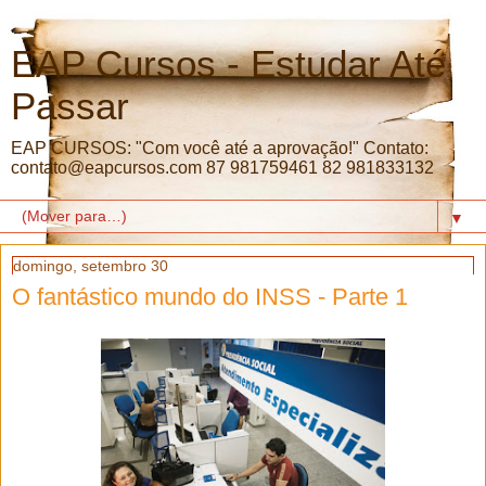
EAP Cursos - Estudar Até
Passar
EAP CURSOS: "Com você até a aprovação!" Contato:
contato@eapcursos.com 87 981759461 82 981833132
▼
domingo, setembro 30
O fantástico mundo do INSS - Parte 1