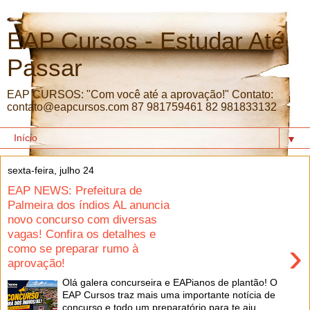
EAP Cursos - Estudar Até
Passar
EAP CURSOS: "Com você até a aprovação!" Contato:
contato@eapcursos.com 87 981759461 82 981833132
▼
sexta-feira, julho 24
EAP NEWS: Prefeitura de
Palmeira dos índios AL anuncia
novo concurso com diversas
vagas! Confira os detalhes e
›
como se preparar rumo à
aprovação!
Olá galera concurseira e EAPianos de plantão! O
EAP Cursos traz mais uma importante notícia de
concurso e todo um preparatório para te aju...