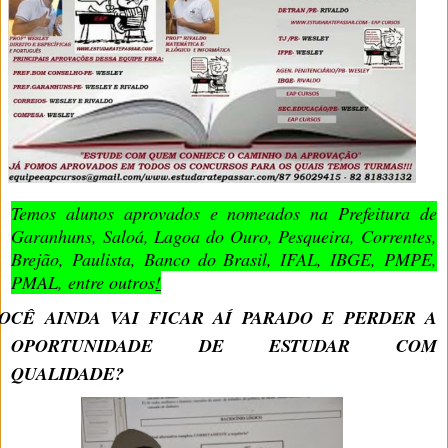
Temos alunos aprovados e nomeados na Prefeitura de
Garanhuns, Saloá, Lagoa do Ouro, Pesqueira, Correntes,
Brejão, Paulista, Banco do Brasil, IFAL, IBGE, PMPE,
PMAL, entre outros
!
OCÊ AINDA VAI FICAR AÍ PARADO E PERDER A
OPORTUNIDADE DE ESTUDAR COM
QUALIDADE?