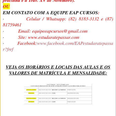
pracinha e à Trav. XV de Novembro).
OU
EM CONTATO COM A EQUIPE EAP CURSOS
:
·
Celular / Whatsapp: (82) 8183-3132 e (87)
81759461
·
Email: equipeeapcursos@gmail.com
·
Site: www.estudaratepassar.com
·
Facebook:
www.facebook.com/EAPestudaratepassa
r?fref
VEJA OS HORÁRIOS E LOCAIS DAS AULAS E OS
VALORES DE MATRÍCULA E MENSALIDADE: