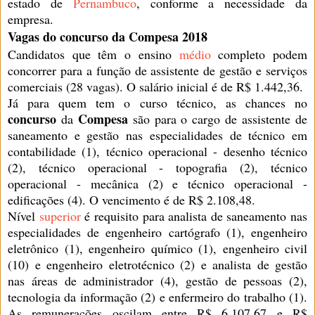
estado de
Pernambuco
, conforme a necessidade da
empresa.
Vagas do concurso da Compesa 2018
Candidatos que têm o ensino
médio
completo podem
concorrer para a função de assistente de gestão e serviços
comerciais (28 vagas). O salário inicial é de R$ 1.442,36.
Já para quem tem o curso técnico, as chances no
concurso
Compesa
da
são para o cargo de assistente de
saneamento e gestão nas especialidades de técnico em
contabilidade (1), técnico operacional - desenho técnico
(2), técnico operacional - topografia (2), técnico
operacional - mecânica (2) e técnico operacional -
edificações (4). O vencimento é de R$ 2.108,48.
Nível
superior
é requisito para analista de saneamento nas
especialidades de engenheiro cartógrafo (1), engenheiro
eletrônico (1), engenheiro químico (1), engenheiro civil
(10) e engenheiro eletrotécnico (2) e analista de gestão
nas áreas de administrador (4), gestão de pessoas (2),
tecnologia da informação (2) e enfermeiro do trabalho (1).
As remunerações oscilam entre R$ 6.107,67 e R$