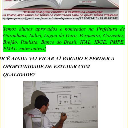
Temos alunos aprovados e nomeados na Prefeitura de
Garanhuns, Saloá, Lagoa do Ouro, Pesqueira, Correntes,
Brejão, Paulista, Banco do Brasil, IFAL, IBGE, PMPE,
PMAL, entre outros
!
OCÊ AINDA VAI FICAR AÍ PARADO E PERDER A
OPORTUNIDADE DE ESTUDAR COM
QUALIDADE?