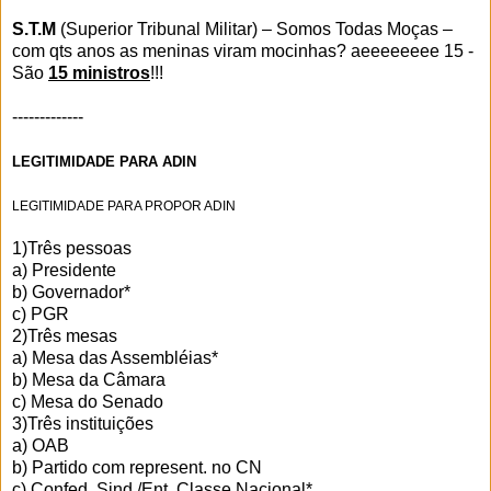
S.T.M
(Superior Tribunal Militar) – Somos Todas Moças –
com qts anos as meninas viram mocinhas? aeeeeeeee 15 -
São
15 ministros
!!!
-------------
LEGITIMIDADE PARA ADIN
LEGITIMIDADE PARA PROPOR ADIN
1)Três pessoas
a) Presidente
b) Governador*
c) PGR
2)Três mesas
a) Mesa das Assembléias*
b) Mesa da Câmara
c) Mesa do Senado
3)Três instituições
a) OAB
b) Partido com represent. no CN
c) Confed. Sind./Ent. Classe Nacional*