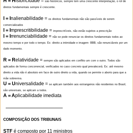
H = H
istoricidade =
são históricos, sempre tem uma crescente interpretação, o rol de
diretos fundamentais sempre é crescente.
I = I
nalienabilidade =
os direitos fundamentais não são passíveis de serem
comercializados
I = I
mprescritibilidade =
imprescritíveis, não estão sujeitos a prescrição
I = I
rrenunciabilidade =
não se pode renunciar os direitos fundamentais todos ao
mesmo tempo e por todo o tempo. Ex: direito a intimidade e imagem- BBB, são renunciáveis por um
dado momento.
R = R
elatividade =
sempre são aplicados em conflito um com o outro. Todos são
aplicados de forma concorrencial, verificados no caso concreto qual prevalecerá. Ex: até mesmo
direito a vida não é absoluto em face de outro direito a vida, quando se permite o aborto para que a
mãe sobreviva.
U = U
niversalidade =
se aplicam também aos estrangeiros não residentes no Brasil,
são universais, se aplicam a todos.
A = A
plicabilidade imediata
------------------------------------------------
COMPOSIÇÃO DOS TRIBUNAIS
STF
é composto por 11 ministros