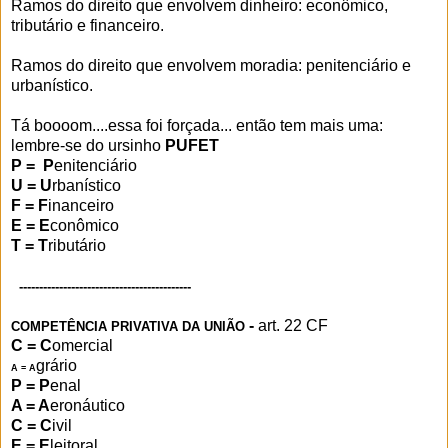
Ramos do direito que envolvem dinheiro: econômico,
tributário e financeiro.
Ramos do direito que envolvem moradia: penitenciário e
urbanístico.
Tá boooom....essa foi forçada... então tem mais uma:
lembre-se do ursinho
PUFET
P = P
enitenciário
U = U
rbanístico
F = F
inanceiro
E = E
conômico
T = T
ributário
-------------------------------------------
-
art. 22 CF
COMPETÊNCIA PRIVATIVA DA UNIÃO
C = C
omercial
grário
A = A
P = P
enal
A = A
eronáutico
C = C
ivil
E = E
leitoral