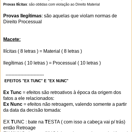
Provas Ilícitas
: são obtidas com violação ao Direito Material
Provas Ilegítimas
: são aquelas que violam normas de
Direito Processual
Macete:
Ilícitas ( 8 letras ) = Material ( 8 letras )
Ilegítimas ( 10 letras ) = Processual ( 10 letras )
--------------------------
EFEITOS "EX TUNC" E "EX NUNC"
Ex Tunc
= efeitos são retroativos à época da origem dos
fatos a ele relacionados:
Ex Nunc
= efeitos não retroagem, valendo somente a partir
da data da decisão tomada:
EX
T
UNC : bate na
T
ESTA ( com isso a cabeça vai p/ trás)
então Retroage