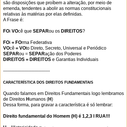
são disposições que proíbem a alteração, por meio de
emenda, tendentes a abolir as normas constitucionais
relativas às matérias por elas definidas.
A Frase é:
FO
i
VO
cê que
SEPAR
ou os
DIREITOS
?
FO
i
= FO
rma Federativa
VO
cê
= VO
to Direto, Secreto, Universal e Periódico
SEPAR
ou =
SEPAR
ação dos Poderes
DIREITOS = DIREITOS
e Garantias Individuais
---------------------------------
CARACTERÍSTICA DOS DIREITOS FUNDAMENTAIS
Quando falamos em Direitos Fundamentais logo lembramos
de Direitos
H
umanos (
H
)
Dessa forma, para gravar a característica é só lembrar:
Direito fundamental do Homem (H) é 1,2,3 I RUA!!!