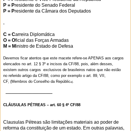
P = P
residente do Senado Federal
P = P
residente da Câmara dos Deputados
.
C = C
arreira Diplomática
O = O
ficial das Forças Armadas
M = M
inistro de Estado de Defesa
Devemos ficar atentos que este macete refere-se APENAS aos cargos
elencados no art. 12 § 3º e incisos da CF/88, pois, além desses,
existem outros cargos exclusivos de brasileiros natos que não estão
no referido artigo da CF/88, como por exemplo o art. 89, VII,
CF, (Membros do Conselho da Repúblic
a).
----------------------------------------
CLÁUSULAS PÉTREAS – art. 60 § 4º CF/88
Clausulas Pétreas são limitações materiais ao poder de
reforma da constituição de um estado. Em outras palavras,