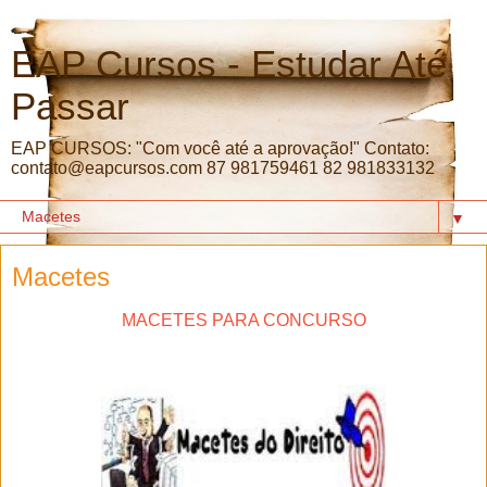
EAP Cursos - Estudar Até
Passar
EAP CURSOS: "Com você até a aprovação!" Contato:
contato@eapcursos.com 87 981759461 82 981833132
▼
Macetes
MACETES PARA CONCURSO