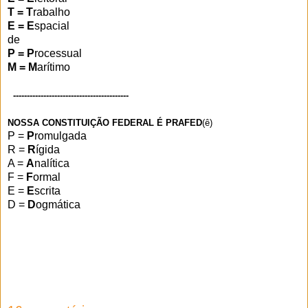
T = T
rabalho
E = E
spacial
de
P = P
rocessual
M = M
arítimo
------------------------------------------
NOSSA CONSTITUIÇÃO FEDERAL É PRAFED
(ê)
P =
P
romulgada
R =
R
ígida
A =
A
nalítica
F =
F
ormal
E =
E
scrita
D =
D
ogmática