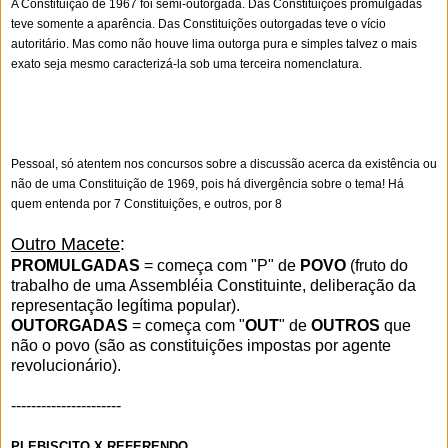
A Constituição de 1967 foi semi-outorgada. Das Constituições promulgadas
teve somente a aparência. Das Constituições outorgadas teve o vício
autoritário. Mas como não houve lima outorga pura e simples talvez o mais
exato seja mesmo caracterizá-la sob uma terceira nomenclatura.
Pessoal, só atentem nos concursos sobre a discussão acerca da existência ou
não de uma Constituição de 1969, pois há divergência sobre o tema! Há
quem entenda por 7 Constituições, e outros, por 8
Outro Macete
:
PROMULGADAS
= começa com "
P
" de
POVO
(fruto do
trabalho de uma Assembléia Constituinte, deliberação da
representação legítima popular).
OUTORGADAS
= começa com "
OUT
" de
OUTROS
que
não o povo (são as constituições impostas por agente
revolucionário).
----------------------
PLEBISCITO X REFERENDO