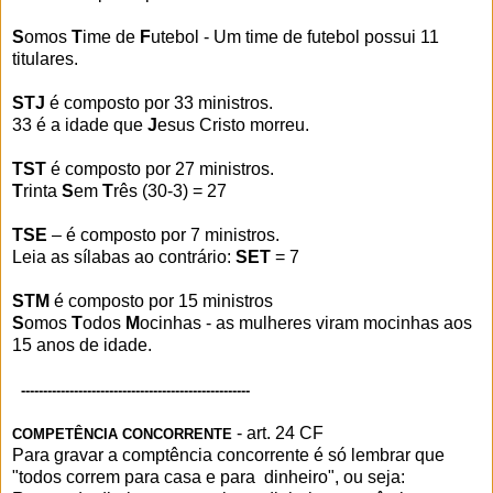
S
omos
T
ime de
F
utebol - Um time de futebol possui 11
titulares.
STJ
é composto por 33 ministros.
33 é a idade que
J
esus Cristo morreu.
TST
é composto por 27 ministros.
T
rinta
S
em
T
rês (30-3) = 27
TSE
– é composto por 7 ministros.
Leia as sílabas ao contrário:
SET
= 7
STM
é composto por 15 ministros
S
omos
T
odos
M
ocinhas - as mulheres viram mocinhas aos
15 anos de idade.
----------------------------------------------------
- art. 24 CF
COMPETÊNCIA CONCORRENTE
Para gravar a comptência concorrente é só lembrar que
"todos correm para casa e para dinheiro", ou seja: