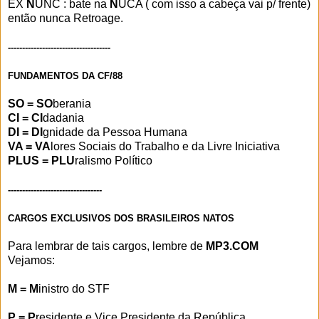
EX
N
UNC : bate na
N
UCA ( com isso a cabeça vai p/ frente)
então nunca Retroage.
------------------------------------
FUNDAMENTOS DA CF/88
SO = SO
berania
CI = CI
dadania
DI = DI
gnidade da Pessoa Humana
VA = VA
lores Sociais do Trabalho e da Livre Iniciativa
PLUS = PLU
ralismo Político
---------------------------------
CARGOS EXCLUSIVOS DOS BRASILEIROS NATOS
Para lembrar de tais cargos, lembre de
MP3.COM
Vejamos:
M = M
inistro do STF
P = P
residente e Vice Presidente da República