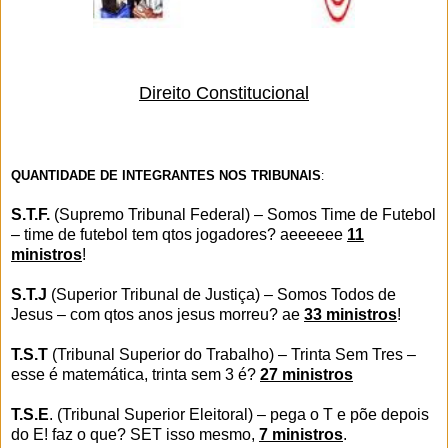
Direito Constitucional
QUANTIDADE DE INTEGRANTES NOS TRIBUNAIS
:
S.T.F.
(Supremo Tribunal Federal) – Somos Time de Futebol
– time de futebol tem qtos jogadores? aeeeeee
11
ministros
!
S.T.J
(Superior Tribunal de Justiça) – Somos Todos de
Jesus – com qtos anos jesus morreu? ae
33 ministros
!
T.S.T
(Tribunal Superior do Trabalho) – Trinta Sem Tres –
esse é matemática, trinta sem 3 é?
27 ministros
T.S.E
. (Tribunal Superior Eleitoral) – pega o T e põe depois
do E! faz o que? SET isso mesmo,
7 ministros
.