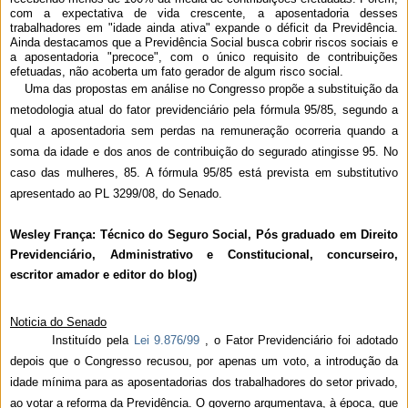
com a expectativa de vida crescente, a aposentadoria desses
trabalhadores em "idade ainda ativa" expande o déficit da Previdência.
Ainda destacamos que a Previdência Social busca cobrir riscos sociais e
a aposentadoria "precoce", com o único requisito de contribuições
efetuadas, não acoberta um fato gerador de algum risco social.
U
ma das propostas em análise no Congresso propõe a substituição da
metodologia atual do fator previdenciário pela fórmula 95/85, segundo a
qual a aposentadoria sem perdas na remuneração ocorreria quando a
soma da idade e dos anos de contribuição do segurado atingisse 95. No
caso das mulheres, 85. A fórmula 95/85 está prevista em substitutivo
apresentado ao PL 3299/08, do Senado.
Wesley França: Técnico do Seguro Social, Pós graduado em Direito
Previdenciário, Administrativo e Constitucional, concurseiro,
escritor amador e editor do blog)
Noticia do Senado
Instituído pela
Lei 9.876/99
, o Fator Previdenciário foi adotado
depois que o Congresso recusou, por apenas um voto, a introdução da
idade mínima para as aposentadorias dos trabalhadores do setor privado,
ao votar a reforma da Previdência. O governo argumentava, à época, que