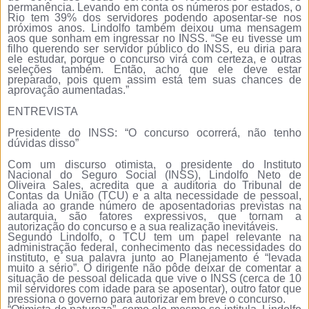
permanência. Levando em conta os números por estados, o
Rio tem 39% dos servidores podendo aposentar-se nos
próximos anos. Lindolfo também deixou uma mensagem
aos que sonham em ingressar no INSS. “Se eu tivesse um
filho querendo ser servidor público do INSS, eu diria para
ele estudar, porque o concurso virá com certeza, e outras
seleções também. Então, acho que ele deve estar
preparado, pois quem assim está tem suas chances de
aprovação aumentadas.”
ENTREVISTA
Presidente do INSS: “O concurso ocorrerá, não tenho
dúvidas disso”
Com um discurso otimista, o presidente do Instituto
Nacional do Seguro Social (INSS), Lindolfo Neto de
Oliveira Sales, acredita que a auditoria do Tribunal de
Contas da União (TCU) e a alta necessidade de pessoal,
aliada ao grande número de aposentadorias previstas na
autarquia, são fatores expressivos, que tornam a
autorização do concurso e a sua realização inevitáveis.
Segundo Lindolfo, o TCU tem um papel relevante na
administração federal, conhecimento das necessidades do
instituto, e sua palavra junto ao Planejamento é “levada
muito a sério”. O dirigente não pôde deixar de comentar a
situação de pessoal delicada que vive o INSS (cerca de 10
mil servidores com idade para se aposentar), outro fator que
pressiona o governo para autorizar em breve o concurso.