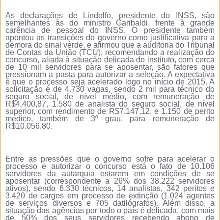
As declarações de Lindolfo, presidente do INSS, são
semelhantes às do ministro Garibaldi, frente à grande
carência de pessoal do INSS. O presidente também
apontou as transições do governo como justificativa para a
demora do sinal verde, e afirmou que a auditoria do Tribunal
de Contas da União (TCU), recomendando a realização do
concurso, aliada à situação delicada do instituto, com cerca
de 10 mil servidores para se aposentar, são fatores que
pressionam a pasta para autorizar a seleção. A expectativa
é que o processo seja acelerado logo no início de 2015. A
solicitação é de 4.730 vagas, sendo 2 mil para técnico do
seguro social, de nível médio, com remuneração de
R$4.400,87, 1.580 de analista do seguro social, de nível
superior, com rendimento de R$7.147,12, e 1.150 de perito
médico, também de 3º grau, para remuneração de
R$10.056,80.
Entre as pressões que o governo sofre para acelerar o
processo e autorizar o concurso está o fato de 10.106
servidores da autarquia estarem em condições de se
aposentar (correspondente a 26% dos 38.222 servidores
ativos), sendo 6.330 técnicos, 14 analistas, 342 peritos e
3.420 de cargos em processo de extinção (1.024 agentes
de serviços diversos e 705 datilógrafos). Além disso, a
situação das agências por todo o país é delicada, com mais
de 50% dos seus servidores recebendo abono de