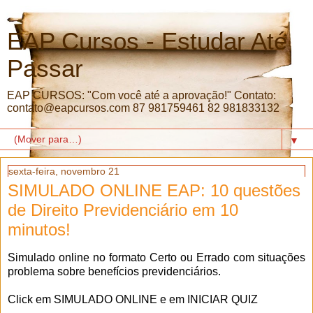
EAP Cursos - Estudar Até
Passar
EAP CURSOS: "Com você até a aprovação!" Contato:
contato@eapcursos.com 87 981759461 82 981833132
▼
sexta-feira, novembro 21
SIMULADO ONLINE EAP: 10 questões
de Direito Previdenciário em 10
minutos!
Simulado online no formato Certo ou Errado com situações
problema sobre benefícios previdenciários.
Click em SIMULADO ONLINE e em INICIAR QUIZ