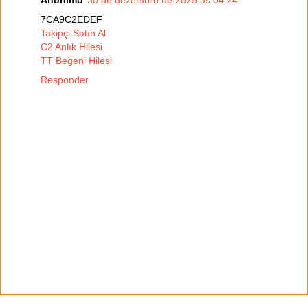
7CA9C2EDEF
Takipçi Satın Al
C2 Anlık Hilesi
TT Beğeni Hilesi
Responder