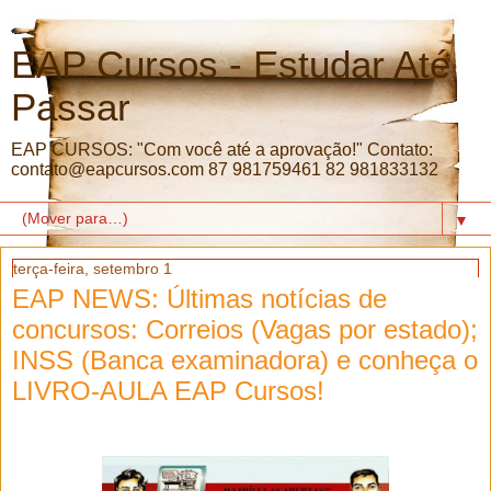
EAP Cursos - Estudar Até
Passar
EAP CURSOS: "Com você até a aprovação!" Contato:
contato@eapcursos.com 87 981759461 82 981833132
▼
terça-feira, setembro 1
EAP NEWS: Últimas notícias de
concursos: Correios (Vagas por estado);
INSS (Banca examinadora) e conheça o
LIVRO-AULA EAP Cursos!