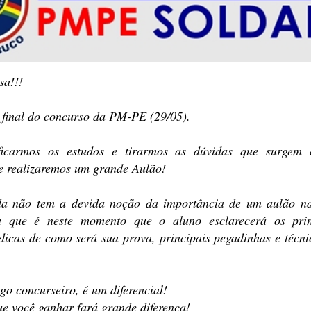
sa!!!
 final do concurso da PM-PE (29/05).
ficarmos os estudos e tirarmos as dúvidas que surgem
e realizaremos um grande Aulão!
a não tem a devida noção da importância de um aulão n
a que é neste momento que o aluno esclarecerá os prin
 dicas de como será sua prova, principais pegadinhas e técni
igo concurseiro, é um diferencial!
e você ganhar fará grande diferença!