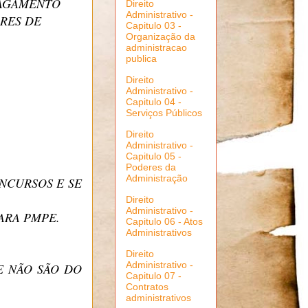
PAGAMENTO
Direito
Administrativo -
RES DE
Capitulo 03 -
Organização da
administracao
publica
Direito
Administrativo -
Capitulo 04 -
Serviços Públicos
Direito
Administrativo -
Capitulo 05 -
Poderes da
Administração
NCURSOS E SE
Direito
Administrativo -
ARA PMPE.
Capitulo 06 - Atos
Administrativos
Direito
Administrativo -
E NÃO SÃO DO
Capitulo 07 -
Contratos
administrativos