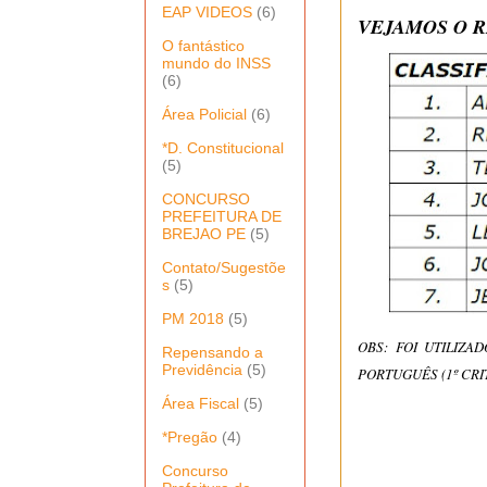
EAP VIDEOS
(6)
VEJAMOS O R
O fantástico
mundo do INSS
(6)
Área Policial
(6)
*D. Constitucional
(5)
CONCURSO
PREFEITURA DE
BREJAO PE
(5)
Contato/Sugestõe
s
(5)
PM 2018
(5)
OBS: FOI UTILIZ
Repensando a
Previdência
(5)
PORTUGUÊS
(1º CRI
Área Fiscal
(5)
*Pregão
(4)
Concurso