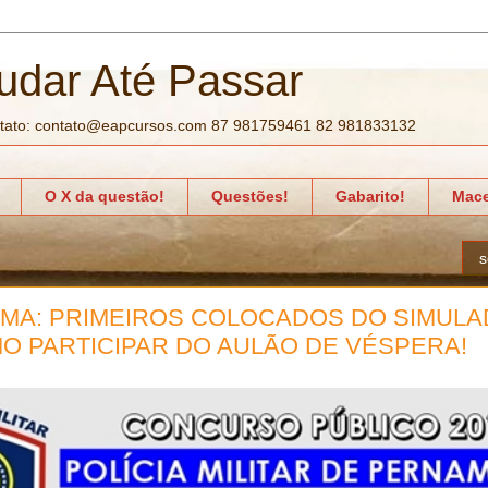
udar Até Passar
tato: contato@eapcursos.com 87 981759461 82 981833132
O X da questão!
Questões!
Gabarito!
Mace
s
RMA: PRIMEIROS COLOCADOS DO SIMULA
O PARTICIPAR DO AULÃO DE VÉSPERA!