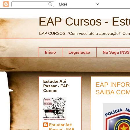
EAP Cursos - Est
EAP CURSOS: "Com você até a aprovação!" Con
Início
Legislação
Na Saga INSS
Estudar Até
EAP INFO
Passar - EAP
Cursos
SAIBA COM
Estudar Até
Passar - EAP