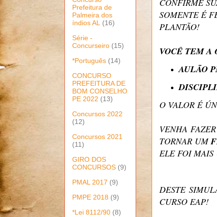
CONFIRME SU
Prefeitura de
SOMENTE É F
Palmeira dos
índios AL
(16)
PLANTÃO!
Série -
Concurseiro
(15)
VOCÊ TEM A 
*Português
(14)
AULÃO P
CONCURSO
PREFEITURA DE
DISCIPL
BOM CONSELHO
PE 2022
(13)
O VALOR É ÚN
Concursos 2022
(12)
VENHA FAZER
Concursos 2021
TORNAR UM
F
(11)
ELE FOI MAI
GIRO DOS
CONCURSOS
(9)
PMAL 2017
(9)
DESTE SIMUL
PMPE 2018
(9)
CURSO EAP!
*Lei 8112/90
(8)