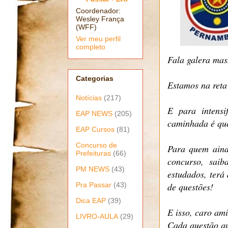
Coordenador:
Wesley França
(WFF)
Ver meu perfil
completo
Fala galera mas
Categorias
Estamos na reta
Notícias
(217)
E para intensi
EAP NEWS
(205)
caminhada é qu
EAP Cursos
(81)
Concurso de
Para quem aind
Prefeituras
(66)
concurso, saib
PM NEWS
(43)
estudados, terá
Pra Passar
(43)
de questões!
Dica EAP
(39)
E isso, caro am
LIVRO-AULA
(29)
Cada questão qu