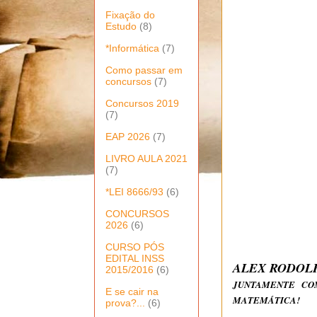
Fixação do
Estudo
(8)
*Informática
(7)
Como passar em
concursos
(7)
Concursos 2019
(7)
EAP 2026
(7)
LIVRO AULA 2021
(7)
*LEI 8666/93
(6)
CONCURSOS
2026
(6)
CURSO PÓS
EDITAL INSS
ALEX RODOL
2015/2016
(6)
JUNTAMENTE COM
E se cair na
MATEMÁTICA!
prova?...
(6)