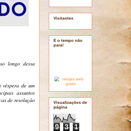
Visitantes
E o tempo não
para!
 ao longo dessa
a véspera de um
cipais assuntos
cas de resolução
Visualizações de
página
9
3
1