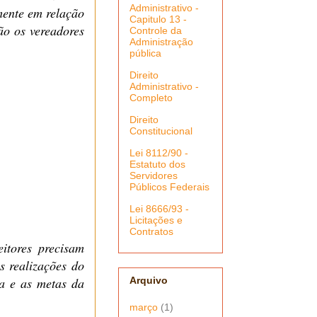
Administrativo -
mente em relação
Capitulo 13 -
ão os vereadores
Controle da
Administração
pública
Direito
Administrativo -
Completo
Direito
Constitucional
Lei 8112/90 -
Estatuto dos
Servidores
Públicos Federais
Lei 8666/93 -
Licitações e
Contratos
itores precisam
 realiz
a
ções do
Arquivo
a e as metas da
março
(1)