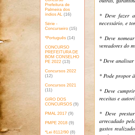
outras, garanti
Prefeitura de
Palmeira dos
índios AL
(16)
* Deve fazer a
necessário, e t
Série -
Concurseiro
(15)
* Deve nomear 
*Português
(14)
vereadores do m
CONCURSO
PREFEITURA DE
BOM CONSELHO
* Deve analisar 
PE 2022
(13)
Concursos 2022
* Pode propor à
(12)
Concursos 2021
* Deve cumprir
(11)
receitas e autor
GIRO DOS
CONCURSOS
(9)
* Deve prestar
PMAL 2017
(9)
arrecadado pel
PMPE 2018
(9)
gastos realizad
*Lei 8112/90
(8)