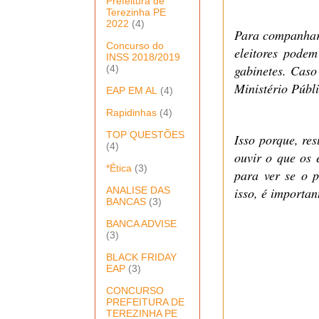
Prefeitura de
Terezinha PE
2022
(4)
Para companhar 
Concurso do
eleitores podem
INSS 2018/2019
gabinetes. Caso
(4)
Ministério Públi
EAP EM AL
(4)
Rapidinhas
(4)
TOP QUESTÕES
Isso porque, re
(4)
ouvir o que os 
*Ética
(3)
para ver se o p
ANALISE DAS
isso, é importa
BANCAS
(3)
BANCA ADVISE
(3)
BLACK FRIDAY
EAP
(3)
CONCURSO
PREFEITURA DE
TEREZINHA PE