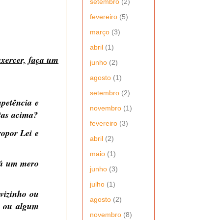
setembro
(2)
fevereiro
(5)
março
(3)
abril
(1)
exercer, faça um
junho
(2)
agosto
(1)
setembro
(2)
mpetência e
novembro
(1)
itas acima?
fevereiro
(3)
ropor Lei e
abril
(2)
maio
(1)
erá um mero
junho
(3)
julho
(1)
vizinho ou
agosto
(2)
o ou algum
novembro
(8)