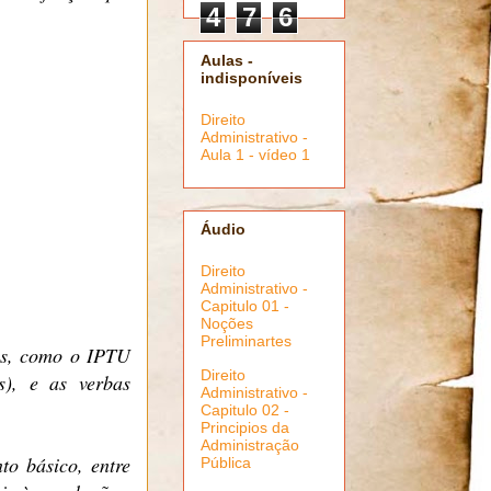
4
7
6
Aulas -
indisponíveis
Direito
Administrativo -
Aula 1 - vídeo 1
Áudio
Direito
Administrativo -
Capitulo 01 -
Noções
Preliminartes
ais, como o IPTU
Direito
s), e as verbas
Administrativo -
Capitulo 02 -
Principios da
Administração
to básico, entre
Pública