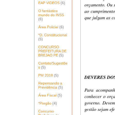
EAP VIDEOS
(6)
orçamento. Ou s
ao cumprimento 
O fantástico
mundo do INSS
que julgam as c
(6)
Área Policial
(6)
*D. Constitucional
(5)
CONCURSO
PREFEITURA DE
BREJAO PE
(5)
Contato/Sugestõe
s
(5)
PM 2018
(5)
DEVERES DO
Repensando a
Previdência
(5)
Para acompanha
Área Fiscal
(5)
conhecer o orça
governo. Devem
*Pregão
(4)
gestão sejam ef
Concurso