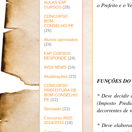
AULAS EAP
o Prefeito e o V
CURSOS
(28)
CONCURSO
BOM
CONSELHO-PE
(26)
Alunos aprovados
(24)
EAP CURSOS
RESPONDE
(24)
INSS NEWS
(24)
Atualizações
(23)
FUNÇÕES DO
CONCURSO
PREFEITURA DE
* Deve decidir 
BOM CONSELHO
PE
(22)
(Imposto Predi
Simulado
(22)
decorrentes de r
Concurso INSS
2014/2015
(18)
* Deve elaborar
Concurso