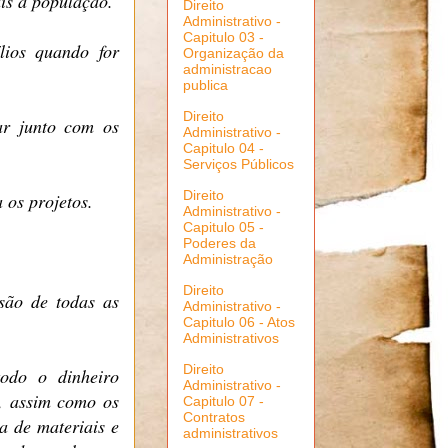
is à população.
Direito
Administrativo -
Capitulo 03 -
lios quando for
Organização da
administracao
publica
Direito
ar junto com os
Administrativo -
Capitulo 04 -
Serviços Públicos
Direito
a os projetos.
Administrativo -
Capitulo 05 -
Poderes da
Administração
Direito
são de todas as
Administrativo -
Capitulo 06 - Atos
Administrativos
Direito
todo o dinheiro
Administrativo -
, assim como os
Capitulo 07 -
Contratos
a de materiais e
administrativos