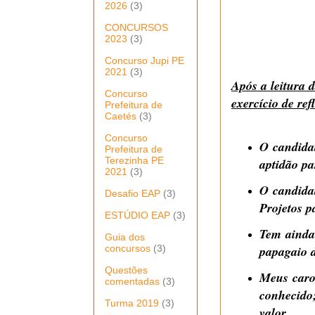
2026
(3)
CONCURSOS
2023
(3)
Concurso Jupi PE
2021
(3)
Após a leitura 
Concurso
exercício de ref
Prefeitura de
Caetés
(3)
Concurso
O candidat
Prefeitura de
Terezinha PE
aptidão pa
2021
(3)
O candidat
Desafio EAP
(3)
Projetos p
ESTÚDIO EAP
(3)
Tem ainda 
Guia dos
concursos
(3)
papagaio d
Questões
Meus caro
comentadas
(3)
conhecido
Turma 2019
(3)
valor.