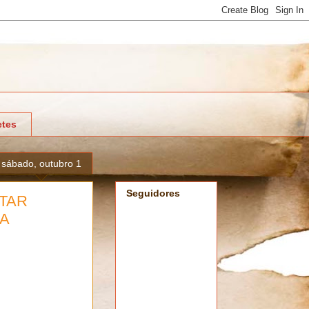
tes
sábado, outubro 1
Seguidores
OTAR
A