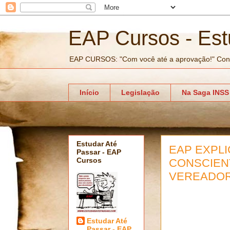
EAP Cursos - Est
EAP CURSOS: "Com você até a aprovação!" Con
Início
Legislação
Na Saga INSS
Estudar Até
EAP EXPLI
Passar - EAP
Cursos
CONSCIEN
VEREADOR
Estudar Até
Passar - EAP