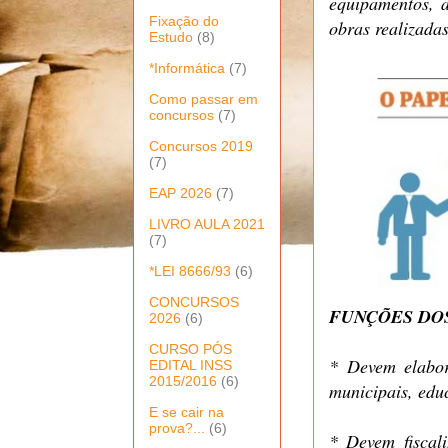
equipamentos, a
Fixação do
obras realizadas
Estudo
(8)
*Informática
(7)
Como passar em
concursos
(7)
Concursos 2019
(7)
EAP 2026
(7)
LIVRO AULA 2021
(7)
*LEI 8666/93
(6)
CONCURSOS
FUNÇÕES DO
2026
(6)
CURSO PÓS
* Devem elabor
EDITAL INSS
2015/2016
(6)
municipais, edu
E se cair na
prova?...
(6)
* Devem fiscal