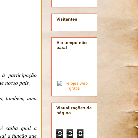
Visitantes
E o tempo não
para!
 à participação
e nosso país.
ara, também, uma
Visualizações de
página
ê saiba qual a
9
3
0
ual a função que