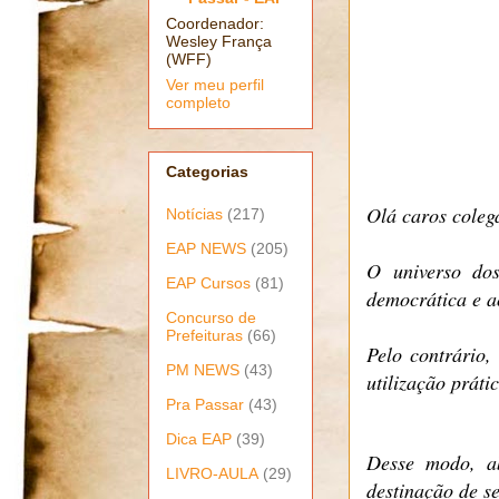
Coordenador:
Wesley França
(WFF)
Ver meu perfil
completo
Categorias
Olá caros colega
Notícias
(217)
EAP NEWS
(205)
O universo dos
EAP Cursos
(81)
democrática e a
Concurso de
Prefeituras
(66)
Pelo contrário,
PM NEWS
(43)
utilização práti
Pra Passar
(43)
Dica EAP
(39)
Desse modo, a
LIVRO-AULA
(29)
destinação de s