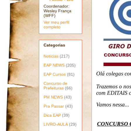
Coordenador:
Wesley França
(WFF)
Ver meu perfil
completo
Categorias
Notícias
(217)
EAP NEWS
(205)
Olá colegas co
EAP Cursos
(81)
Concurso de
Trazemos o no
Prefeituras
(66)
com EDITAIS c
PM NEWS
(43)
Vamos nessa...
Pra Passar
(43)
Dica EAP
(39)
CONCURSO C
LIVRO-AULA
(29)