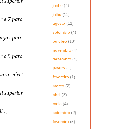
l superior
junho
(4)
julho
(11)
r e 7 para
agosto
(12)
setembro
(4)
vagas para
outubro
(13)
novembro
(4)
or e 5 para
dezembro
(4)
janeiro
(1)
ara nível
fevereiro
(1)
março
(2)
l superior
abril
(2)
maio
(4)
dio;
setembro
(2)
fevereiro
(5)