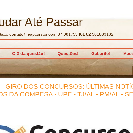
udar Até Passar
tato: contato@eapcursos.com 87 981759461 82 981833132
O X da questão!
Questões!
Gabarito!
Mace
- GIRO DOS CONCURSOS: ÚLTIMAS NOTÍ
 DA COMPESA - UPE - TJ/AL - PM/AL - S