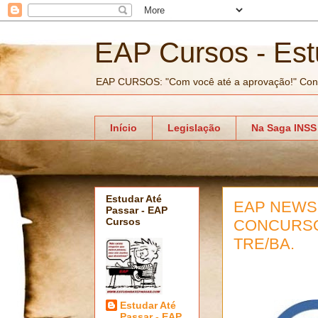
EAP Cursos - Est
EAP CURSOS: "Com você até a aprovação!" Con
Início
Legislação
Na Saga INSS
Estudar Até
EAP NEWS 
Passar - EAP
Cursos
CONCURSOS
TRE/BA.
Estudar Até
Passar - EAP