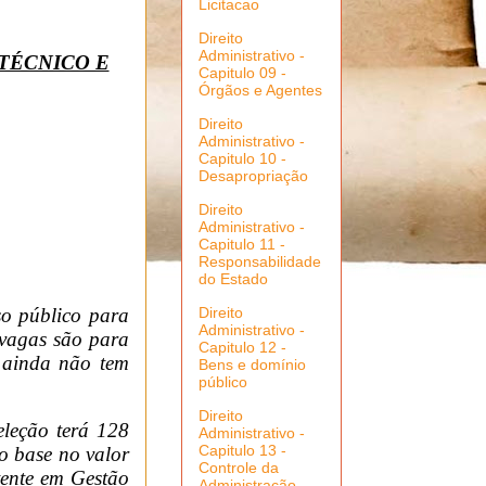
Licitacao
Direito
Administrativo -
 TÉCNICO E
Capitulo 09 -
Órgãos e Agentes
Direito
Administrativo -
Capitulo 10 -
Desapropriação
Direito
Administrativo -
Capitulo 11 -
Responsabilidade
do Estado
o público para
Direito
Administrativo -
 vagas são para
Capitulo 12 -
l ainda não tem
Bens e domínio
público
Direito
eleção terá 128
Administrativo -
Capitulo 13 -
io base no valor
Controle da
tente em Gestão
Administração