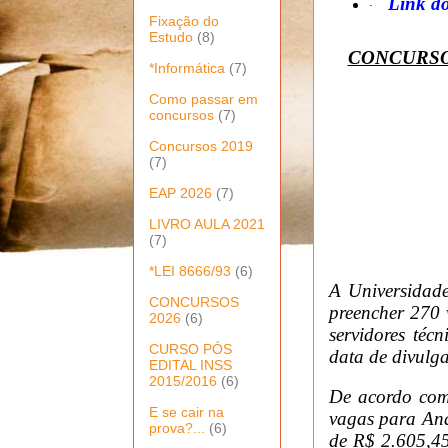
Link do
·
Fixação do
Estudo
(8)
CONCURSO 
*Informática
(7)
Como passar em
concursos
(7)
Concursos 2019
(7)
EAP 2026
(7)
LIVRO AULA 2021
(7)
*LEI 8666/93
(6)
A Universidad
CONCURSOS
preencher 270 
2026
(6)
servidores téc
CURSO PÓS
data de divulg
EDITAL INSS
2015/2016
(6)
De acordo com 
E se cair na
vagas para Anal
prova?...
(6)
de R$ 2.605,45