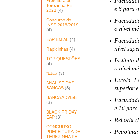
Faculdade
Prefeitura de
Terezinha PE
e 6 para o
2022
(4)
Concurso do
Faculdade
INSS 2018/2019
o nível mé
(4)
EAP EM AL
(4)
Faculdade
nível supe
Rapidinhas
(4)
TOP QUESTÕES
Instituto 
(4)
o nível mé
*Ética
(3)
Escola P
ANALISE DAS
superior e
BANCAS
(3)
BANCA ADVISE
Faculdade
(3)
e 16 para 
BLACK FRIDAY
EAP
(3)
Reitoria (
CONCURSO
Petrolina:
PREFEITURA DE
TEREZINHA PE