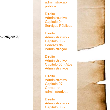
administracao
publica
Direito
Administrativo -
Capitulo 04 -
Serviços Públicos
Direito
 Compesa)
Administrativo -
Capitulo 05 -
Poderes da
Administração
Direito
Administrativo -
Capitulo 06 - Atos
Administrativos
Direito
Administrativo -
Capitulo 07 -
Contratos
administrativos
Direito
Administrativo -
Capitulo 08 -