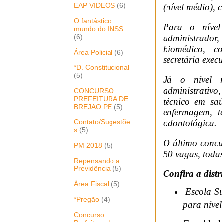
EAP VIDEOS
(6)
(nível médio), 
O fantástico
Para o nível 
mundo do INSS
(6)
administrador
biomédico, co
Área Policial
(6)
secretária exec
*D. Constitucional
(5)
Já o nível m
administrativo
CONCURSO
PREFEITURA DE
técnico em saú
BREJAO PE
(5)
enfermagem, t
Contato/Sugestõe
odontológica.
s
(5)
O último concu
PM 2018
(5)
50 vagas, toda
Repensando a
Previdência
(5)
Confira a dist
Área Fiscal
(5)
Escola Su
*Pregão
(4)
para níve
Concurso