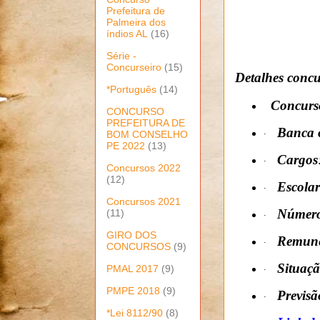
Prefeitura de
Palmeira dos
índios AL
(16)
Série -
Concurseiro
(15)
Detalhes conc
*Português
(14)
Concurs
CONCURSO
PREFEITURA DE
Banca 
BOM CONSELHO
·
PE 2022
(13)
Cargos
·
Concursos 2022
(12)
Escola
·
Concursos 2021
Número 
(11)
·
GIRO DOS
Remun
·
CONCURSOS
(9)
Situaç
PMAL 2017
(9)
·
PMPE 2018
(9)
Previsã
·
*Lei 8112/90
(8)