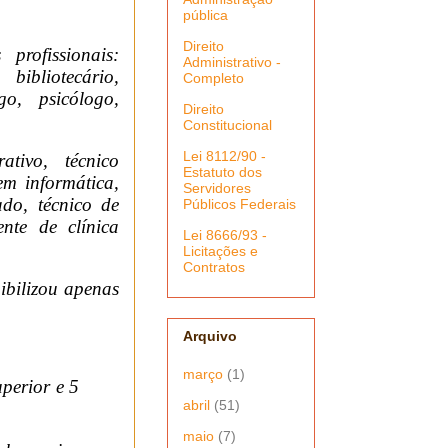
pública
Direito
profissionais:
Administrativo -
bibliotecário,
Completo
go, psicólogo,
Direito
Constitucional
Lei 8112/90 -
tivo, técnico
Estatuto dos
em informática,
Servidores
ado, técnico de
Públicos Federais
nte de clínica
Lei 8666/93 -
Licitações e
Contratos
ibilizou apenas
Arquivo
março
(1)
perior e 5
abril
(51)
maio
(7)