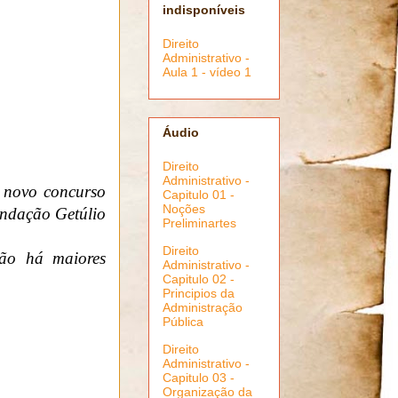
indisponíveis
Direito
Administrativo -
Aula 1 - vídeo 1
Áudio
Direito
Administrativo -
 novo concurso
Capitulo 01 -
Noções
undação Getúlio
Preliminartes
Direito
o há maiores
Administrativo -
Capitulo 02 -
Principios da
Administração
Pública
Direito
Administrativo -
Capitulo 03 -
Organização da