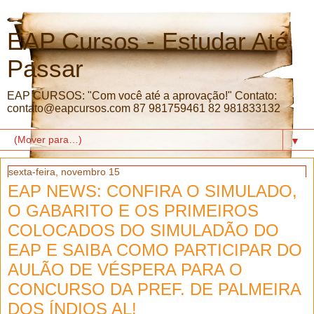
EAP Cursos - Estudar Até
Passar
EAP CURSOS: "Com você até a aprovação!" Contato:
contato@eapcursos.com 87 981759461 82 981833132
▼
sexta-feira, novembro 15
EAP NEWS: CONFIRA O SIMULADO,
O GABARITO E OS PRIMEIROS
COLOCADOS DO SIMULADÃO DO
EAP E SAIBA COMO PARTICIPAR DO
AULÃO DE VÉSPERA PARA O
CONCURSO DA PREF. DE PALMEIRA
DOS ÍNDIOS AL!