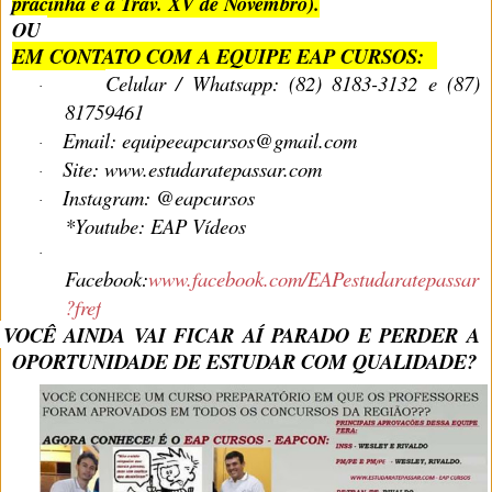
pracinha e à Trav. XV de Novembro).
OU
EM CONTATO COM A EQUIPE EAP CURSOS:
Celular / Whatsapp: (82) 8183-3132 e (87)
·
81759461
Email: equipeeapcursos@gmail.com
·
Site: www.estudaratepassar.com
·
Instagram: @eapcursos
·
*Youtube: EAP Vídeos
·
Facebook:
www.facebook.com/EAPestudaratepassar
?fref
VOCÊ AINDA VAI FICAR AÍ PARADO E PERDER A
OPORTUNIDADE DE ESTUDAR COM QUALIDADE?