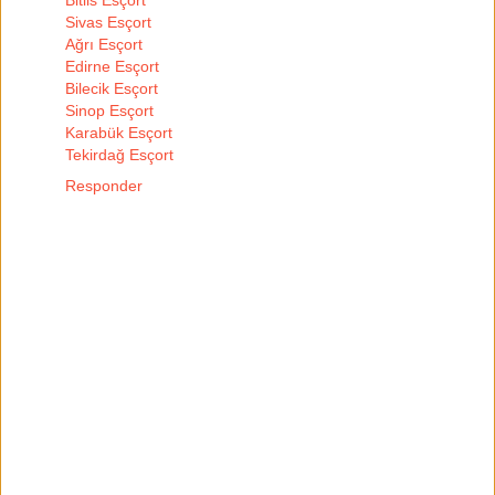
Sivas Esçort
Ağrı Esçort
Edirne Esçort
Bilecik Esçort
Sinop Esçort
Karabük Esçort
Tekirdağ Esçort
Responder