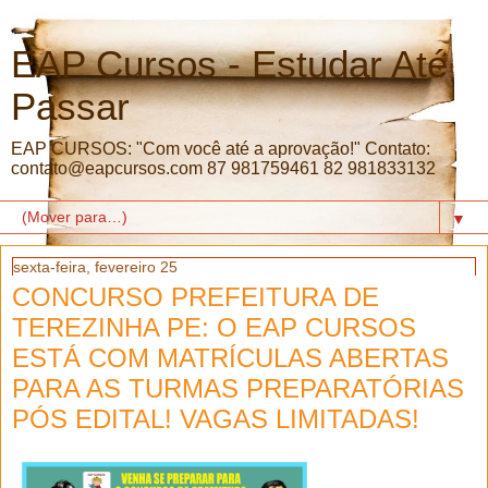
EAP Cursos - Estudar Até
Passar
EAP CURSOS: "Com você até a aprovação!" Contato:
contato@eapcursos.com 87 981759461 82 981833132
▼
sexta-feira, fevereiro 25
CONCURSO PREFEITURA DE
TEREZINHA PE: O EAP CURSOS
ESTÁ COM MATRÍCULAS ABERTAS
PARA AS TURMAS PREPARATÓRIAS
PÓS EDITAL! VAGAS LIMITADAS!