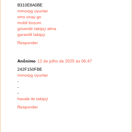
B310E8A0BE
mmorpg oyunlar
sms onay go
mobil bozum
güvenilir takipçi alma
garantili takipçi
Responder
Anônimo
12 de julho de 2025 às 06:47
242F150FBE
mmorpg oyunlar
-
-
-
havale ile takipçi
Responder