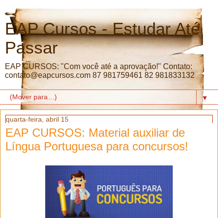
EAP Cursos - Estudar Até
Passar
EAP CURSOS: "Com você até a aprovação!" Contato:
contato@eapcursos.com 87 981759461 82 981833132
▼
quarta-feira, abril 15
EAP CURSOS: Material auxiliar de
Língua Portuguesa para concursos!