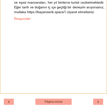
ve eşsiz manzaraları, her yıl binlerce turisti cezbetmektedir.
Eğer tarih ve doğanın iç içe geçtiği bir deneyim arıyorsanız,
mutlaka https://bayanserik.space/'i ziyaret etmelisiniz.
Responder
‹
›
Página inicial