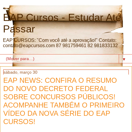
EAP Cursos - Estudar Até
Passar
EAP CURSOS: "Com você até a aprovação!" Contato:
contato@eapcursos.com 87 981759461 82 981833132
▼
sábado, março 30
EAP NEWS: CONFIRA O RESUMO
DO NOVO DECRETO FEDERAL
SOBRE CONCURSOS PÚBLICOS!
ACOMPANHE TAMBÉM O PRIMEIRO
VÍDEO DA NOVA SÉRIE DO EAP
CURSOS!