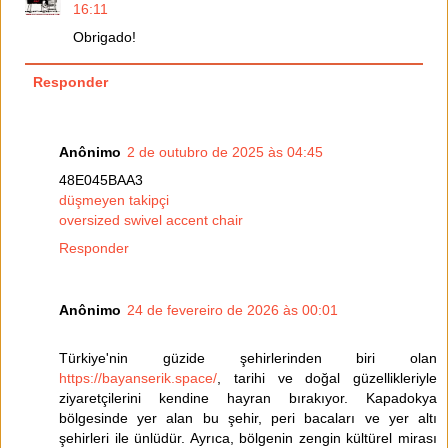
16:11
Obrigado!
Responder
Anônimo
2 de outubro de 2025 às 04:45
48E045BAA3
düşmeyen takipçi
oversized swivel accent chair
Responder
Anônimo
24 de fevereiro de 2026 às 00:01
Türkiye'nin güzide şehirlerinden biri olan
https://bayanserik.space/
, tarihi ve doğal güzellikleriyle
ziyaretçilerini kendine hayran bırakıyor. Kapadokya
bölgesinde yer alan bu şehir, peri bacaları ve yer altı
şehirleri ile ünlüdür. Ayrıca, bölgenin zengin kültürel mirası