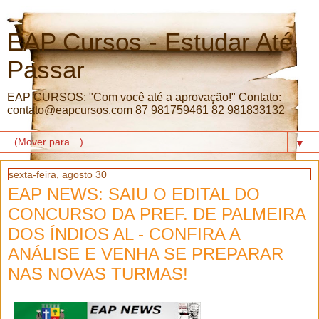
EAP Cursos - Estudar Até
Passar
EAP CURSOS: "Com você até a aprovação!" Contato:
contato@eapcursos.com 87 981759461 82 981833132
▼
sexta-feira, agosto 30
EAP NEWS: SAIU O EDITAL DO
CONCURSO DA PREF. DE PALMEIRA
DOS ÍNDIOS AL - CONFIRA A
ANÁLISE E VENHA SE PREPARAR
NAS NOVAS TURMAS!