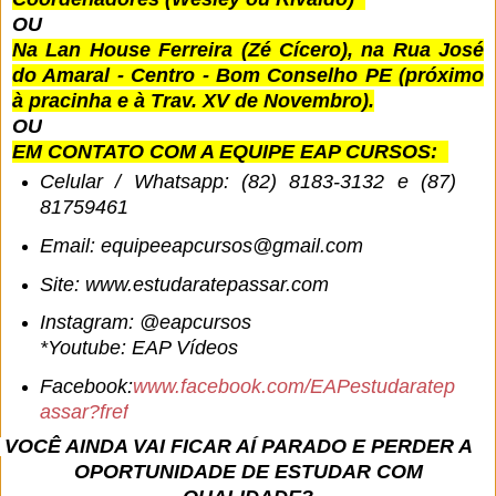
OU
Na Lan House Ferreira (Zé Cícero), na Rua José
do Amaral - Centro - Bom Conselho PE (próximo
à pracinha e à Trav. XV de Novembro).
OU
EM CONTATO COM A EQUIPE EAP CURSOS:
Celular / Whatsapp: (82) 8183-3132 e (87)
81759461
Email: equipeeapcursos@gmail.com
Site: www.estudaratepassar.com
Instagram: @eapcursos
*Youtube: EAP Vídeos
Facebook:
www.facebook.com/EAPestudaratep
assar?fref
VOCÊ AINDA VAI FICAR AÍ PARADO E PERDER A
OPORTUNIDADE DE ESTUDAR COM