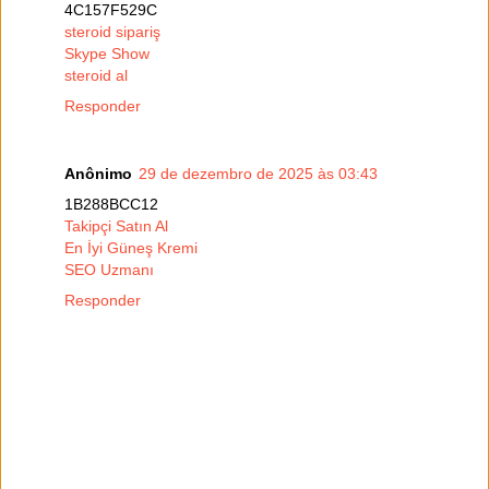
4C157F529C
steroid sipariş
Skype Show
steroid al
Responder
Anônimo
29 de dezembro de 2025 às 03:43
1B288BCC12
Takipçi Satın Al
En İyi Güneş Kremi
SEO Uzmanı
Responder