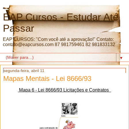
EAP Cursos - Estudar Até
Passar
EAP CURSOS: "Com você até a aprovação!" Contato:
contato@eapcursos.com 87 981759461 82 981833132
▼
segunda-feira, abril 11
Mapas Mentais - Lei 8666/93
Mapa 6 - Lei 8666/93 Licitações e Contratos