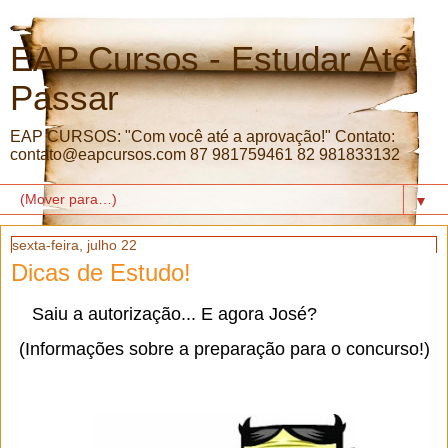
EAP Cursos - Estudar Até
Passar
EAP CURSOS: "Com você até a aprovação!" Contato:
contato@eapcursos.com 87 981759461 82 981833132
▼
sexta-feira, julho 22
Dicas de Estudo!
Saiu a autorização... E agora José?
(Informações sobre a preparação para o concurso!)