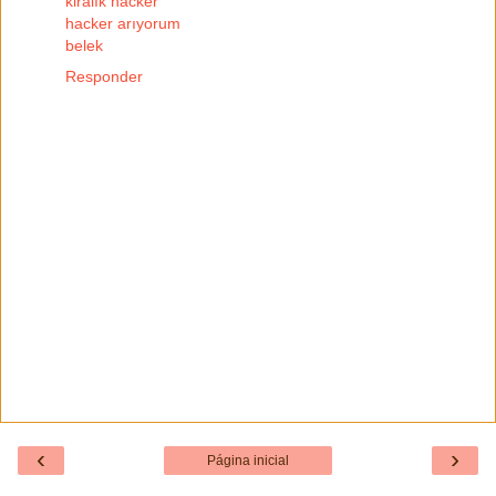
kiralık hacker
hacker arıyorum
belek
Responder
‹
›
Página inicial