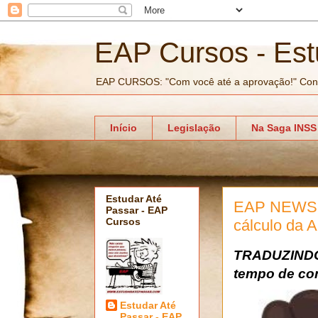
EAP Cursos - Est
EAP CURSOS: "Com você até a aprovação!" Con
Início
Legislação
Na Saga INSS
Estudar Até
EAP NEWS: C
Passar - EAP
Cursos
cálculo da 
TRADUZINDO 
tempo de cont
Estudar Até
Passar - EAP