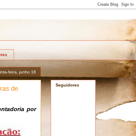
tes
inta-feira, junho 18
Seguidores
ras de
ntadoria por