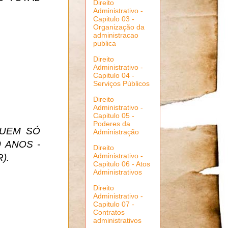
Direito
Administrativo -
Capitulo 03 -
Organização da
administracao
publica
Direito
Administrativo -
Capitulo 04 -
Serviços Públicos
Direito
Administrativo -
Capitulo 05 -
Poderes da
QUEM SÓ
Administração
 ANOS -
Direito
Administrativo -
).
Capitulo 06 - Atos
Administrativos
Direito
Administrativo -
Capitulo 07 -
Contratos
administrativos