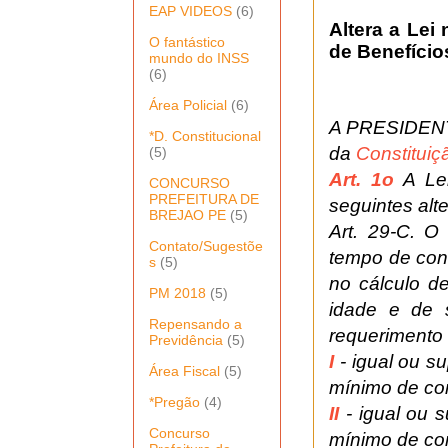
EAP VIDEOS
(6)
Altera a Lei
O fantástico
de Benefício
mundo do INSS
(6)
Área Policial
(6)
A PRESIDENTA
*D. Constitucional
da
Constituiç
(5)
Art. 1o
A Le
CONCURSO
PREFEITURA DE
seguintes alt
BREJAO PE
(5)
Art. 29-C. O
Contato/Sugestõe
tempo de cont
s
(5)
no cálculo d
PM 2018
(5)
idade e de s
Repensando a
requerimento 
Previdência
(5)
I
- igual ou 
Área Fiscal
(5)
mínimo de con
*Pregão
(4)
II
- igual ou 
Concurso
mínimo de con