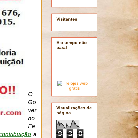
Visitantes
E o tempo não
para!
O
Go
Visualizações de
ver
página
no
Fe
9
3
0
contribuição
a