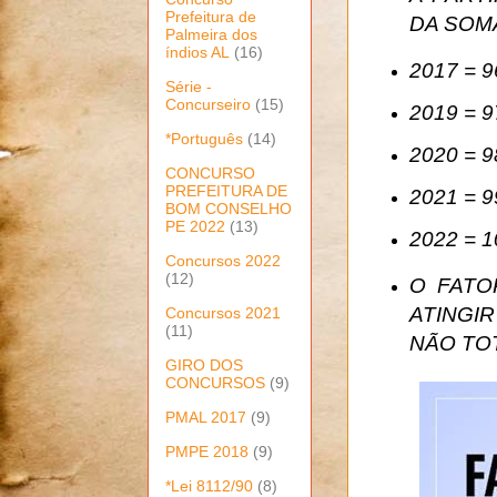
Prefeitura de
DA SOM
Palmeira dos
índios AL
(16)
2017 = 9
Série -
Concurseiro
(15)
2019 = 9
*Português
(14)
2020 = 9
CONCURSO
PREFEITURA DE
2021 = 9
BOM CONSELHO
PE 2022
(13)
2022 = 1
Concursos 2022
(12)
O FATO
ATINGI
Concursos 2021
(11)
NÃO TOT
GIRO DOS
CONCURSOS
(9)
PMAL 2017
(9)
PMPE 2018
(9)
*Lei 8112/90
(8)