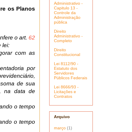
Administrativo -
Capitulo 13 -
bre os Planos
Controle da
Administração
pública
Direito
Administrativo -
fere o art.
62
Completo
lei:
Direito
igorar com as
Constitucional
Lei 8112/90 -
entadoria por
Estatuto dos
Servidores
revidenciário,
Públicos Federais
a soma de sua
Lei 8666/93 -
s, na data de
Licitações e
Contratos
rvando o tempo
Arquivo
rvando o tempo
março
(1)