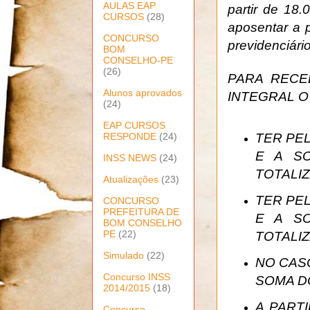
AULAS EAP
partir de 18
CURSOS
(28)
aposentar a p
CONCURSO
previdenciári
BOM
CONSELHO-PE
(26)
PARA RECE
Alunos aprovados
INTEGRAL 
(24)
EAP CURSOS
RESPONDE
(24)
TER PE
E A S
INSS NEWS
(24)
TOTALIZ
Atualizações
(23)
TER PE
CONCURSO
PREFEITURA DE
E A S
BOM CONSELHO
PE
(22)
TOTALIZ
Simulado
(22)
NO CAS
Concurso INSS
SOMA D
2014/2015
(18)
A PART
Concurso