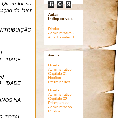
8
0
9
. Quem for se
cação do fator
Aulas -
indisponíveis
Direito
NTRIBUIÇÃO
Administrativo -
Aula 1 - vídeo 1
)
Áudio
 IDADE
Direito
Administrativo -
Capitulo 01 -
R)
Noções
Preliminartes
 IDADE
Direito
Administrativo -
Capitulo 02 -
ANOS NA
Principios da
Administração
Pública
O TOTAL