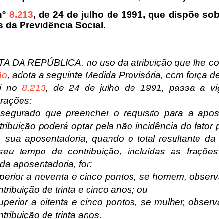
 nº
8.213
, de 24 de julho de 1991, que dispõe so
s da Previdência Social.
 DA REPÚBLICA, no uso da atribuição que lhe con
ão
, adota a seguinte Medida Provisória, com força de 
i no
8.213
, de 24 de julho de 1991, passa a v
erações:
 segurado que preencher o requisito para a apos
ribuição poderá optar pela não incidência do fator p
e sua aposentadoria, quando o total resultante d
eu tempo de contribuição, incluídas as fraçõe
da aposentadoria, for:
superior a noventa e cinco pontos, se homem, obse
tribuição de trinta e cinco anos; ou
superior a oitenta e cinco pontos, se mulher, obse
tribuição de trinta anos.