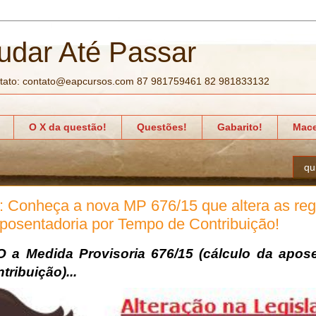
udar Até Passar
tato: contato@eapcursos.com 87 981759461 82 981833132
O X da questão!
Questões!
Gabarito!
Mace
qu
onheça a nova MP 676/15 que altera as reg
Aposentadoria por Tempo de Contribuição!
a Medida Provisoria 676/15 (cálculo da apose
ribuição)...