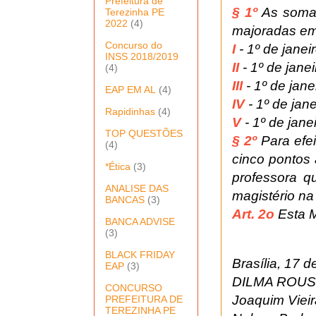
Prefeitura de
§ 1º
As somas
Terezinha PE
2022
(4)
majoradas em
Concurso do
I
- 1º de janei
INSS 2018/2019
II
- 1º de jane
(4)
III
- 1º de jan
EAP EM AL
(4)
IV
- 1º de jan
Rapidinhas
(4)
V
- 1º de jane
TOP QUESTÕES
§ 2º
Para efei
(4)
cinco pontos
*Ética
(3)
professora q
ANALISE DAS
magistério na
BANCAS
(3)
Art. 2o
Esta M
BANCA ADVISE
(3)
BLACK FRIDAY
Brasília, 17 
EAP
(3)
DILMA ROU
CONCURSO
Joaquim Vieir
PREFEITURA DE
TEREZINHA PE