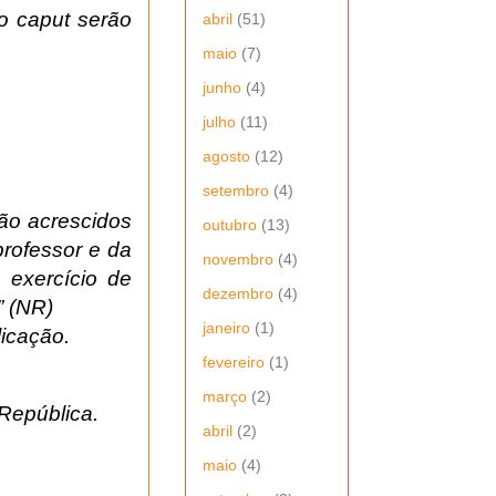
o caput serão
abril
(51)
maio
(7)
junho
(4)
julho
(11)
agosto
(12)
setembro
(4)
rão acrescidos
outubro
(13)
rofessor e da
novembro
(4)
 exercício de
dezembro
(4)
” (NR)
janeiro
(1)
licação.
fevereiro
(1)
março
(2)
República.
abril
(2)
maio
(4)