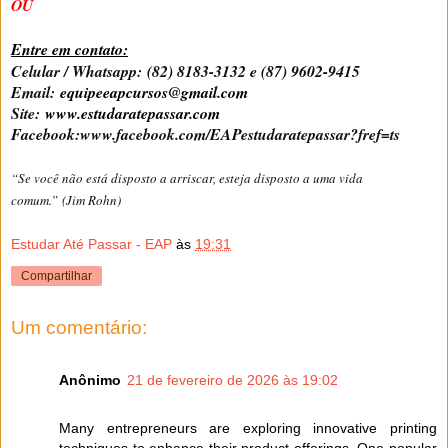
OU
Entre em contato:
Celular / Whatsapp:
(82) 8183-3132 e (87) 9602-9415
Email:
equipeeapcursos@gmail.com
Site:
www.estudaratepassar.com
Facebook:
www.facebook.com/EAPestudaratepassar?fref=ts
“Se você não está disposto a arriscar, esteja disposto a uma vida
comum.” (Jim Rohn)
Estudar Até Passar - EAP
às
19:31
Compartilhar
Um comentário:
Anônimo
21 de fevereiro de 2026 às 19:02
Many entrepreneurs are exploring innovative printing
techniques to enhance their product offerings. One popular