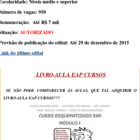
Escolaridade
: Níveis médio e superior
Número de vagas:
950
Remuneração
: Até R$ 7 mil
Situação
:
AUTORIZADO
Previsão de publicação do edital:
Até 29 de dezembro de 2015
Link do último edital
LIVRO-AULA EAP CURSOS
SE NÃO PODE COMPARECER ÀS AULAS, QUE TAL ADQUIRIR O
LIVRO-AULA EAP CURSOS???