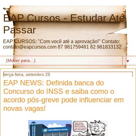
EAP Cursos - Estudar Até
Passar
EAP CURSOS: "Com você até a aprovação!" Contato:
contato@eapcursos.com 87 981759461 82 981833132
▼
terça-feira, setembro 29
EAP NEWS: Definida banca do
Concurso do INSS e saiba como o
acordo pós-greve pode influenciar em
novas vagas!