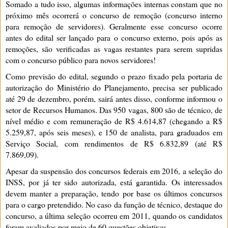
Somado a tudo isso, algumas informações internas constam que no
próximo mês ocorrerá o concurso de remoção (concurso interno
para remoção de servidores). Geralmente esse concurso ocorre
antes do edital ser lançado para o concurso externo, pois após as
remoções, são verificadas as vagas restantes para serem supridas
com o concurso público para novos servidores!
Como previsão do edital, segundo o prazo fixado pela portaria de
autorização do Ministério do Planejamento, precisa ser publicado
até 29 de dezembro, porém, sairá antes disso, conforme informou o
setor de Recursos Humanos. Das 950 vagas, 800 são de técnico, de
nível médio e com remuneração de R$ 4.614,87 (chegando a R$
5.259,87, após seis meses), e 150 de analista, para graduados em
Serviço Social, com rendimentos de R$ 6.832,89 (até R$
7.869,09).
Apesar da suspensão dos concursos federais em 2016, a seleção do
INSS, por já ter sido autorizada, está garantida. Os interessados
devem manter a preparação, tendo por base os últimos concursos
para o cargo pretendido. No caso da função de técnico, destaque do
concurso, a última seleção ocorreu em 2011, quando os candidatos
foram avaliados por meio de 60 questões objetivas.