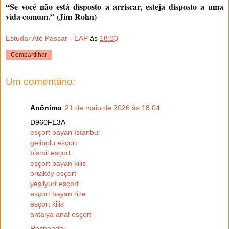
“Se você não está disposto a arriscar, esteja disposto a uma
vida comum.” (Jim
Rohn)
Estudar Até Passar - EAP
às
18:23
Compartilhar
Um comentário:
Anônimo
21 de maio de 2026 às 18:04
D960FE3A
esçort bayan İstanbul
gelibolu esçort
bismil esçort
esçort bayan kilis
ortaköy esçort
yeşilyurt esçort
esçort bayan rize
esçort kilis
antalya anal esçort
Responder