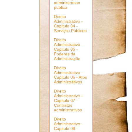
administracao
publica
Direito
Administrativo -
Capitulo 04 -
Serviços Públicos
Direito
Administrativo -
Capitulo 05 -
Poderes da
Administração
Direito
Administrativo -
Capitulo 06 - Atos
Administrativos
Direito
Administrativo -
Capitulo 07 -
Contratos
administrativos
Direito
Administrativo -
Capitulo 08 -