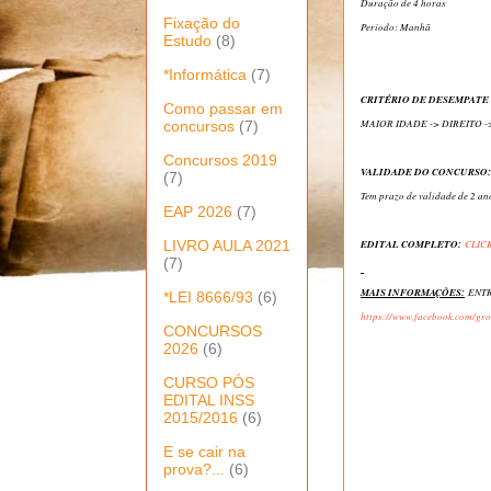
Duração de 4 horas
Fixação do
Período: Manhã
Estudo
(8)
*Informática
(7)
CRITÉRIO DE DESEMPATE
Como passar em
MAIOR IDADE -> DIREITO 
concursos
(7)
Concursos 2019
VALIDADE DO CONCURSO:
(7)
Tem prazo de validade de 2 an
EAP 2026
(7)
LIVRO AULA 2021
EDITAL COMPLETO:
CLICK
(7)
MAIS INFORMAÇÕES:
ENT
*LEI 8666/93
(6)
https://www.facebook.com/g
CONCURSOS
2026
(6)
CURSO PÓS
EDITAL INSS
2015/2016
(6)
E se cair na
prova?...
(6)