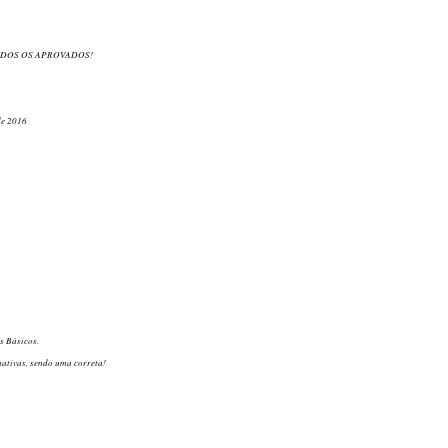
ODOS OS APROVADOS!
de 2016
s Básicos.
nativas, sendo uma correta!