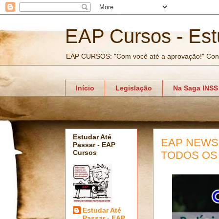
EAP Cursos - Est
EAP CURSOS: "Com você até a aprovação!" Con
Início
Legislação
Na Saga INSS
Estudar Até
EAP NEWS:
Passar - EAP
Cursos
TODOS OS
Estudar Até
Passar - EAP