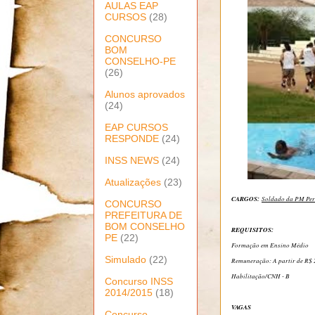
AULAS EAP
CURSOS
(28)
CONCURSO
BOM
CONSELHO-PE
(26)
Alunos aprovados
(24)
EAP CURSOS
RESPONDE
(24)
INSS NEWS
(24)
Atualizações
(23)
CARGOS:
Soldado da PM Pe
CONCURSO
PREFEITURA DE
BOM CONSELHO
REQUISITOS:
PE
(22)
Formação em Ensino Médio
Simulado
(22)
Remuneração: A partir de R$ 
Habilitação/CNH - B
Concurso INSS
2014/2015
(18)
VAGAS
Concurso