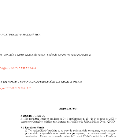
-> PORTUGUÊS -> MATEMÁTICA
os - contado a partir da homologação - podendo ser prorrogado por mais 2!
 AQUI - EDITAL PM PE 2016
RE EM NOSSO GRUPO COM INFORMAÇÕES DE VAGAS E DICAS:
roups/1620422678204155/
REQUISITOS: