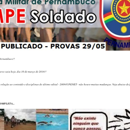
Pernambuco!!
urso saiu hoje, dia 10 de março de 2016!!
relação ao conteúdo e disciplinas do último edital - 2009/UPENET - não houve muitas mudanças. Veja abaixo de 
OMPLETA...