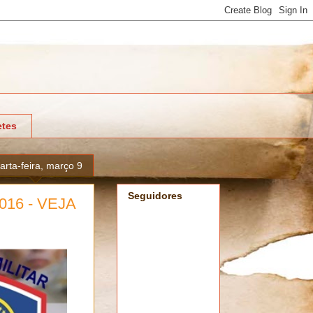
tes
arta-feira, março 9
Seguidores
16 - VEJA