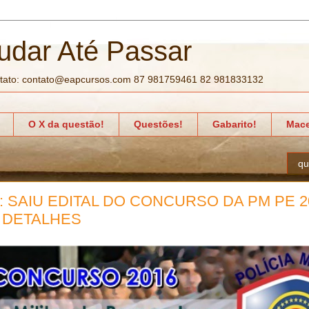
udar Até Passar
tato: contato@eapcursos.com 87 981759461 82 981833132
O X da questão!
Questões!
Gabarito!
Mace
qu
 SAIU EDITAL DO CONCURSO DA PM PE 20
 DETALHES