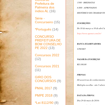
1500 - IMEDIATAS
Prefeitura de
Palmeira dos
6.000 - APROVADOS
índios AL
(16)
HISTÓRICO DE CHAMAR T
Série -
Concurseiro
(15)
INSCRIÇÕES
:
De 10 de março a 10 de abril 
*Português
(14)
http://www.upenet.com.br/
CONCURSO
PREFEITURA DE
BOM CONSELHO
BANCA EXAMINADORA
PE 2022
(13)
UPENET
Concursos 2022
(12)
VALOR DA INSCRIÇÃO
R$ 100,00
Concursos 2021
(11)
PROVAS:
GIRO DOS
60 assertivas de conhecimento
CONCURSOS
(9)
Múltipla escolha - são 5 alter
PMAL 2017
(9)
PMPE 2018
(9)
DATA DA PROVA:
Dia 29 de maio de 2016:
*Lei 8112/90
(8)