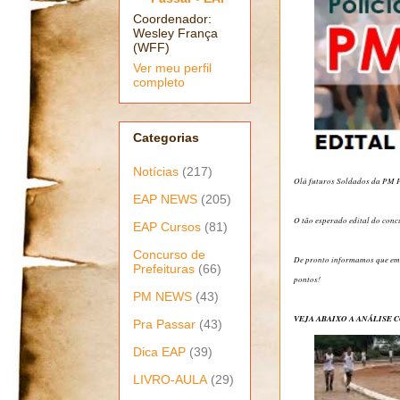
Coordenador:
Wesley França
(WFF)
Ver meu perfil
completo
Categorias
Notícias
(217)
Olá futuros Soldados da PM 
EAP NEWS
(205)
O tão esperado edital do conc
EAP Cursos
(81)
Concurso de
De pronto informamos que em 
Prefeituras
(66)
pontos!
PM NEWS
(43)
VEJA ABAIXO A ANÁLISE C
Pra Passar
(43)
Dica EAP
(39)
LIVRO-AULA
(29)