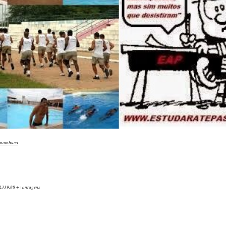
rnambuco
2319,88 + vantagens