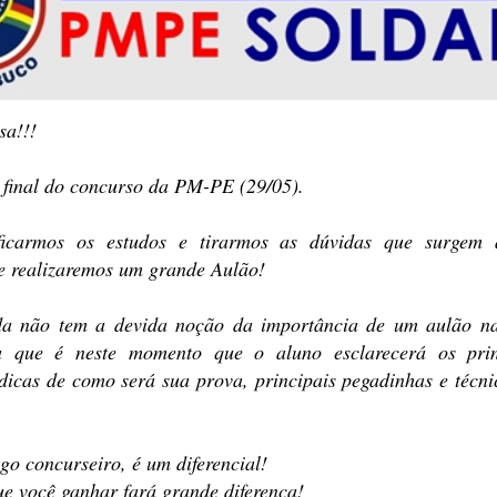
sa!!!
 final do concurso da PM-PE (29/05).
ficarmos os estudos e tirarmos as dúvidas que surgem
e realizaremos um grande Aulão!
a não tem a devida noção da importância de um aulão n
a que é neste momento que o aluno esclarecerá os prin
 dicas de como será sua prova, principais pegadinhas e técni
igo concurseiro, é um diferencial!
e você ganhar fará grande diferença!