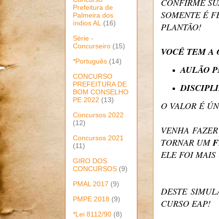
CONFIRME SU
Prefeitura de
SOMENTE É F
Palmeira dos
índios AL
(16)
PLANTÃO!
Série -
Concurseiro
(15)
VOCÊ TEM A 
*Português
(14)
AULÃO P
CONCURSO
PREFEITURA DE
DISCIPL
BOM CONSELHO
PE 2022
(13)
O VALOR É ÚN
Concursos 2022
(12)
VENHA FAZER
Concursos 2021
TORNAR UM
F
(11)
ELE FOI MAI
GIRO DOS
CONCURSOS
(9)
PMAL 2017
(9)
DESTE SIMUL
PMPE 2018
(9)
CURSO EAP!
*Lei 8112/90
(8)