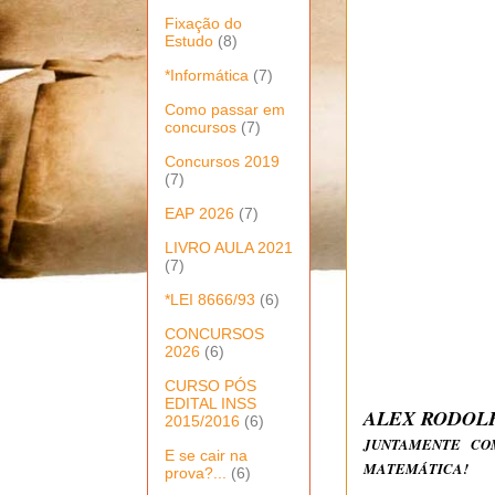
Fixação do
Estudo
(8)
*Informática
(7)
Como passar em
concursos
(7)
Concursos 2019
(7)
EAP 2026
(7)
LIVRO AULA 2021
(7)
*LEI 8666/93
(6)
CONCURSOS
2026
(6)
CURSO PÓS
EDITAL INSS
ALEX RODOL
2015/2016
(6)
JUNTAMENTE COM
E se cair na
MATEMÁTICA!
prova?...
(6)