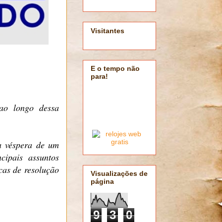
Visitantes
E o tempo não
para!
 ao longo dessa
a véspera de um
cipais assuntos
cas de resolução
Visualizações de
página
9
3
0