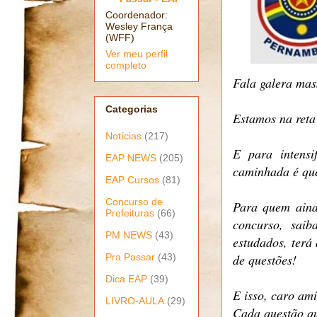
Coordenador:
Wesley França
(WFF)
Ver meu perfil
completo
Fala galera mas
Categorias
Estamos na reta
Notícias
(217)
E para intensi
EAP NEWS
(205)
caminhada é qu
EAP Cursos
(81)
Concurso de
Para quem aind
Prefeituras
(66)
concurso, saib
PM NEWS
(43)
estudados, terá
Pra Passar
(43)
de questões!
Dica EAP
(39)
E isso, caro am
LIVRO-AULA
(29)
Cada questão qu