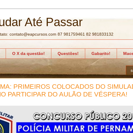
udar Até Passar
tato: contato@eapcursos.com 87 981759461 82 981833132
O X da questão!
Questões!
Gabarito!
Mace
s
RMA: PRIMEIROS COLOCADOS DO SIMULA
O PARTICIPAR DO AULÃO DE VÉSPERA!