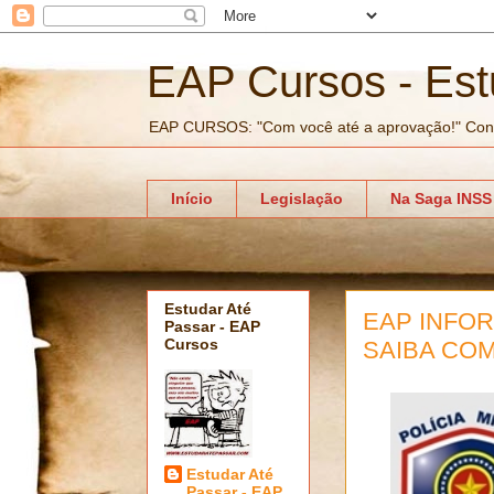
EAP Cursos - Est
EAP CURSOS: "Com você até a aprovação!" Con
Início
Legislação
Na Saga INSS
Estudar Até
EAP INFO
Passar - EAP
Cursos
SAIBA COM
Estudar Até
Passar - EAP