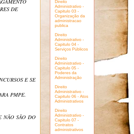
PAGAMENTO
Direito
Administrativo -
RES DE
Capitulo 03 -
Organização da
administracao
publica
Direito
Administrativo -
Capitulo 04 -
Serviços Públicos
Direito
Administrativo -
Capitulo 05 -
Poderes da
Administração
NCURSOS E SE
Direito
Administrativo -
ARA PMPE.
Capitulo 06 - Atos
Administrativos
Direito
Administrativo -
E NÃO SÃO DO
Capitulo 07 -
Contratos
administrativos