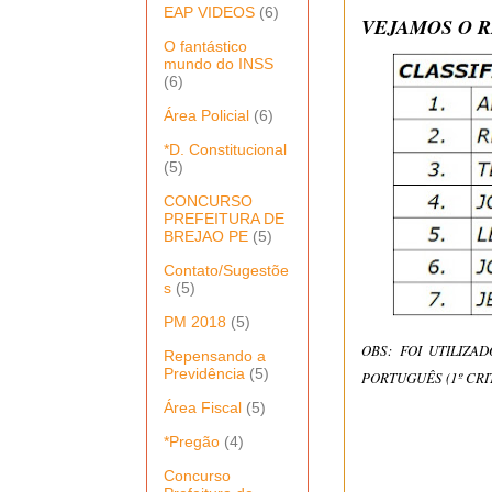
EAP VIDEOS
(6)
VEJAMOS O R
O fantástico
mundo do INSS
(6)
Área Policial
(6)
*D. Constitucional
(5)
CONCURSO
PREFEITURA DE
BREJAO PE
(5)
Contato/Sugestõe
s
(5)
PM 2018
(5)
OBS: FOI UTILIZ
Repensando a
Previdência
(5)
PORTUGUÊS
(1º CRI
Área Fiscal
(5)
*Pregão
(4)
Concurso