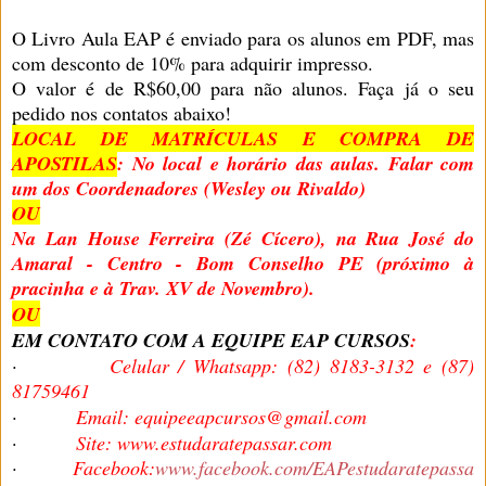
O Livro Aula EAP é enviado para os alunos em PDF, mas
com desconto de 10% para adquirir impresso.
O valor é de R$60,00 para não alunos. Faça já o seu
pedido nos contatos abaixo!
LOCAL DE MATRÍCULAS E COMPRA DE
APOSTILAS
: No local e horário das aulas. Falar com
um dos Coordenadores (Wesley ou Rivaldo)
OU
Na Lan House Ferreira (Zé Cícero), na Rua José do
Amaral - Centro - Bom Conselho PE (próximo à
pracinha e à Trav. XV de Novembro).
OU
EM CONTATO COM A EQUIPE EAP CURSOS
:
·
Celular / Whatsapp: (82) 8183-3132 e (87)
81759461
·
Email: equipeeapcursos@gmail.com
·
Site: www.estudaratepassar.com
·
Facebook:
www.facebook.com/EAPestudaratepassa