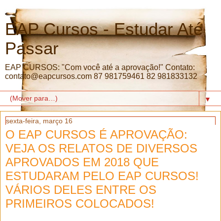
EAP Cursos - Estudar Até
Passar
EAP CURSOS: "Com você até a aprovação!" Contato:
contato@eapcursos.com 87 981759461 82 981833132
▼
sexta-feira, março 16
O EAP CURSOS É APROVAÇÃO:
VEJA OS RELATOS DE DIVERSOS
APROVADOS EM 2018 QUE
ESTUDARAM PELO EAP CURSOS!
VÁRIOS DELES ENTRE OS
PRIMEIROS COLOCADOS!