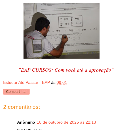
"EAP CURSOS: Com você até a aprovação"
Estudar Até Passar - EAP
às
09:01
Compartilhar
2 comentários:
Anônimo
18 de outubro de 2025 às 22:13