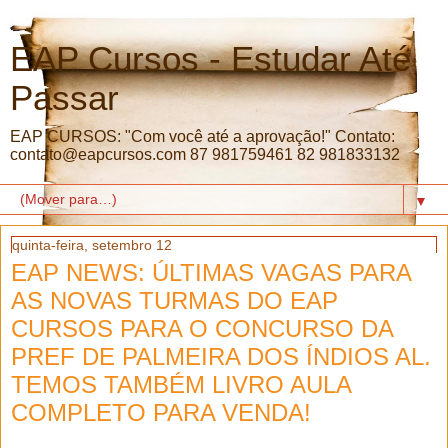
EAP Cursos - Estudar Até
Passar
EAP CURSOS: "Com você até a aprovação!" Contato:
contato@eapcursos.com 87 981759461 82 981833132
▼
quinta-feira, setembro 12
EAP NEWS: ÚLTIMAS VAGAS PARA
AS NOVAS TURMAS DO EAP
CURSOS PARA O CONCURSO DA
PREF DE PALMEIRA DOS ÍNDIOS AL.
TEMOS TAMBÉM LIVRO AULA
COMPLETO PARA VENDA!