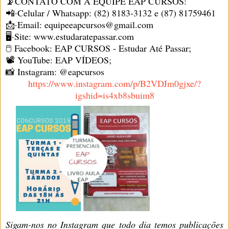
📡CONTATO COM A EQUIPE EAP CURSOS:
📲·Celular / Whatsapp: (82) 8183-3132 e (87) 81759461
📩·Email: equipeeapcursos@gmail.com
🖥·Site: www.estudaratepassar.com
🖱 Facebook: EAP CURSOS - Estudar Até Passar;
📽 YouTube: EAP VÍDEOS;
📸 Instagram: @eapcursos
https://www.instagram.com/p/B2VDJm0gjxe/?
igshid=is4xb8sbuim8
Sigam-nos no Instagram que todo dia temos publicações