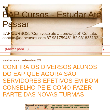
EAP Cursos - Estudar Até
Passar
EAP CURSOS: "Com você até a aprovação!" Contato:
contato@eapcursos.com 87 981759461 82 981833132
▼
sexta-feira, setembro 29
CONFIRA OS DIVERSOS ALUNOS
DO EAP QUE AGORA SÃO
SERVIDORES EFETIVOS EM BOM
CONSELHO PE E COMO FAZER
PARTE DAS NOVAS TURMAS