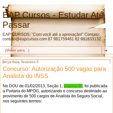
EAP Cursos - Estudar Até
Passar
EAP CURSOS: "Com você até a aprovação!" Contato:
contato@eapcursos.com 87 981759461 82 981833132
▼
terça-feira, fevereiro 5
Concurso: Autorização 500 vagas para
Analista do INSS
No DOU de 01/02/2013, Seção 1,
página 89
, foi publicada
a Portaria do MPOG, autorizando o concurso destinado ao
provimento de 500 cargos de Analista do Seguro Social,
nos seguintes termos: